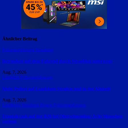
Ähnlicher Beitrag
Polizeimeldungen
Straubing
Betrunken mit dem Fahrrad durch Straubing unterwegs
Aug. 7, 2026
Landshut
Polizeimeldungen
Mehr Polizei auf Landshuts Straßen und in der Altstadt
Aug. 7, 2026
Landkreis Straubing-Bogen
Polizeimeldungen
Frontalcrash auf der B20 bei Oberschneiding: Acht Menschen
verletzt