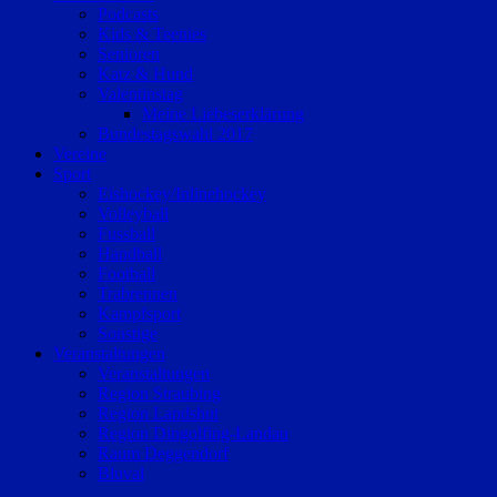
Podcasts
Kids & Teenies
Senioren
Katz & Hund
Valentinstag
Meine Liebeserklärung
Bundestagswahl 2017
Vereine
Sport
Eishockey/Inlinehockey
Volleyball
Fussball
Handball
Football
Trabrennen
Kampfsport
Sonstige
Veranstaltungen
Veranstaltungen
Region Straubing
Region Landshut
Region Dingolfing-Landau
Raum Deggendorf
Bluval