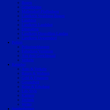
Bogen
Geiselhöring
Mallersdorf-Pfaffenberg
Landkreis Straubing-Bogen
Landshut
Landkreis Landshut
Dingolfing
Landkreis Dingolfing-Landau
Landkreis Deggendorf
Polizei
Polizeimeldungen
Fahndung/Vermisste
Aus dem Gerichtssaal
Verkehr
Ratgeber
Auto & Verkehr
Bauen & Wohnen
Geld & Finanzen
Gesundheit
Reise & Erholung
Life-Style
Karriere
Technik
Wetter
Sonderthemen