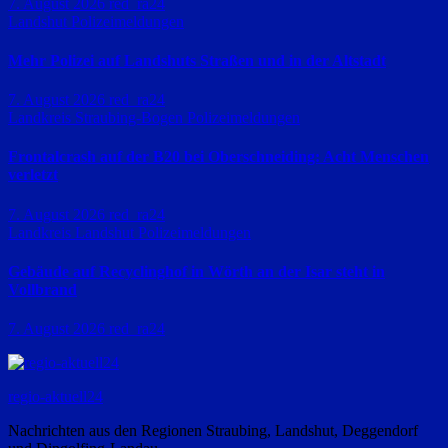
7. August 2026
red_ra24
Landshut
Polizeimeldungen
Mehr Polizei auf Landshuts Straßen und in der Altstadt
7. August 2026
red_ra24
Landkreis Straubing-Bogen
Polizeimeldungen
Frontalcrash auf der B20 bei Oberschneiding: Acht Menschen
verletzt
7. August 2026
red_ra24
Landkreis Landshut
Polizeimeldungen
Gebäude auf Recyclinghof in Wörth an der Isar steht in
Vollbrand
7. August 2026
red_ra24
regio-aktuell24
Nachrichten aus den Regionen Straubing, Landshut, Deggendorf