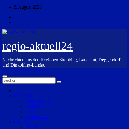
Zum
8. August 2026
Inhalt
springen
regio-aktuell24
Nachrichten aus den Regionen Straubing, Landshut, Deggendorf
und Dingolfing-Landau
Überregional
Niederbayern
Oberpfalz
Bayern
Deutschland
Region
Straubing