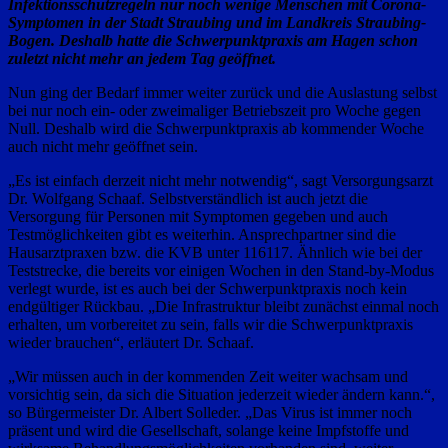
Infektionsschutzregeln nur noch wenige Menschen mit Corona-
Symptomen in der Stadt Straubing und im Landkreis Straubing-
Bogen. Deshalb hatte die Schwerpunktpraxis am Hagen schon
zuletzt nicht mehr an jedem Tag geöffnet.
Nun ging der Bedarf immer weiter zurück und die Auslastung selbst
bei nur noch ein- oder zweimaliger Betriebszeit pro Woche gegen
Null. Deshalb wird die Schwerpunktpraxis ab kommender Woche
auch nicht mehr geöffnet sein.
„Es ist einfach derzeit nicht mehr notwendig“, sagt Versorgungsarzt
Dr. Wolfgang Schaaf. Selbstverständlich ist auch jetzt die
Versorgung für Personen mit Symptomen gegeben und auch
Testmöglichkeiten gibt es weiterhin. Ansprechpartner sind die
Hausarztpraxen bzw. die KVB unter 116117. Ähnlich wie bei der
Teststrecke, die bereits vor einigen Wochen in den Stand-by-Modus
verlegt wurde, ist es auch bei der Schwerpunktpraxis noch kein
endgültiger Rückbau. „Die Infrastruktur bleibt zunächst einmal noch
erhalten, um vorbereitet zu sein, falls wir die Schwerpunktpraxis
wieder brauchen“, erläutert Dr. Schaaf.
„Wir müssen auch in der kommenden Zeit weiter wachsam und
vorsichtig sein, da sich die Situation jederzeit wieder ändern kann.“,
so Bürgermeister Dr. Albert Solleder. „Das Virus ist immer noch
präsent und wird die Gesellschaft, solange keine Impfstoffe und