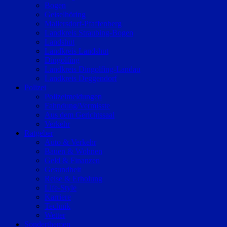
Bogen
Geiselhöring
Mallersdorf-Pfaffenberg
Landkreis Straubing-Bogen
Landshut
Landkreis Landshut
Dingolfing
Landkreis Dingolfing-Landau
Landkreis Deggendorf
Polizei
Polizeimeldungen
Fahndung/Vermisste
Aus dem Gerichtssaal
Verkehr
Ratgeber
Auto & Verkehr
Bauen & Wohnen
Geld & Finanzen
Gesundheit
Reise & Erholung
Life-Style
Karriere
Technik
Wetter
Sonderthemen