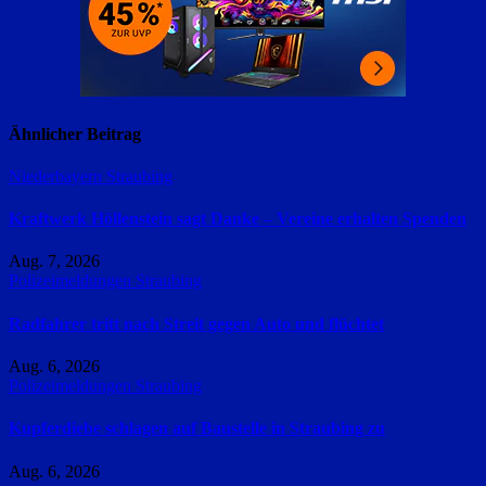
Ähnlicher Beitrag
Niederbayern
Straubing
Kraftwerk Höllenstein sagt Danke – Vereine erhalten Spenden
Aug. 7, 2026
Polizeimeldungen
Straubing
Radfahrer tritt nach Streit gegen Auto und flüchtet
Aug. 6, 2026
Polizeimeldungen
Straubing
Kupferdiebe schlagen auf Baustelle in Straubing zu
Aug. 6, 2026