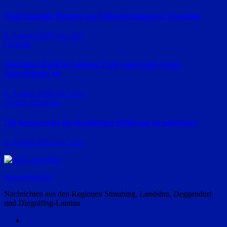
Fünf knackige Rennen am Volksfestrenntag in Straubing
6. August 2026
red_ra24
Fussball
Aufsteiger-Duell in Amberg:Türk Gücü peilt ersten
Auswärtssieg an
6. August 2026
red_ra24
Region Straubing
105 Kunstwerke im Straubinger Rittersaal zu entdecken
6. August 2026
red_ra24
regio-aktuell24
Nachrichten aus den Regionen Straubing, Landshut, Deggendorf
und Dingolfing-Landau