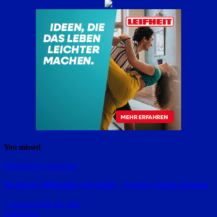
You missed
Niederbayern
Straubing
Kraftwerk Höllenstein sagt Danke – Vereine erhalten Spenden
7. August 2026
red_ra24
Trabrennen