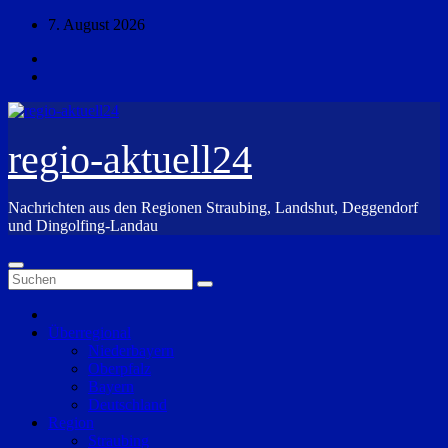
Zum
7. August 2026
Inhalt
springen
regio-aktuell24
Nachrichten aus den Regionen Straubing, Landshut, Deggendorf
und Dingolfing-Landau
Überregional
Niederbayern
Oberpfalz
Bayern
Deutschland
Region
Straubing