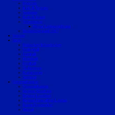
Podcasts
Kids & Teenies
Senioren
Katz & Hund
Valentinstag
Meine Liebeserklärung
Bundestagswahl 2017
Vereine
Sport
Eishockey/Inlinehockey
Volleyball
Fussball
Handball
Football
Trabrennen
Kampfsport
Sonstige
Veranstaltungen
Veranstaltungen
Region Straubing
Region Landshut
Region Dingolfing-Landau
Raum Deggendorf
Bluval