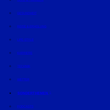
GELD & FINANZEN
GESUNDHEIT
REISE & ERHOLUNG
LIFE-STYLE
KARRIERE
TECHNIK
WETTER
SONDERTHEMEN
PODCASTS