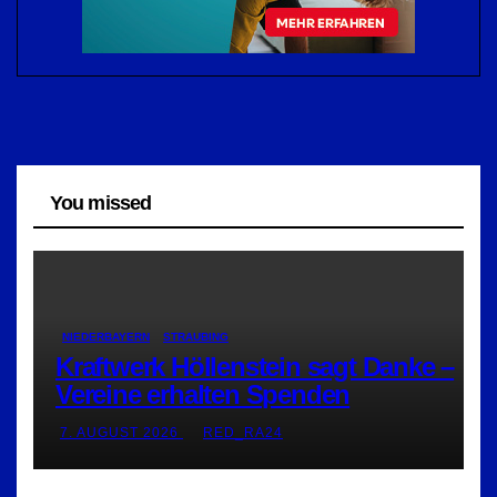
You missed
NIEDERBAYERN
STRAUBING
Kraftwerk Höllenstein sagt Danke –
Vereine erhalten Spenden
7. AUGUST 2026
RED_RA24