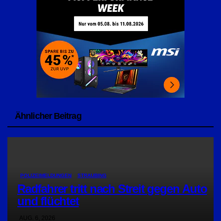
Ähnlicher Beitrag
POLIZEIMELDUNGEN
STRAUBING
Radfahrer tritt nach Streit gegen Auto
und flüchtet
AUG. 6, 2026