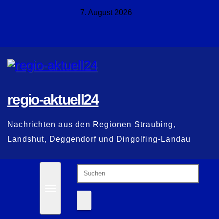
Zum
7. August 2026
Inhalt
springen
regio-aktuell24
Nachrichten aus den Regionen Straubing,
Landshut, Deggendorf und Dingolfing-Landau