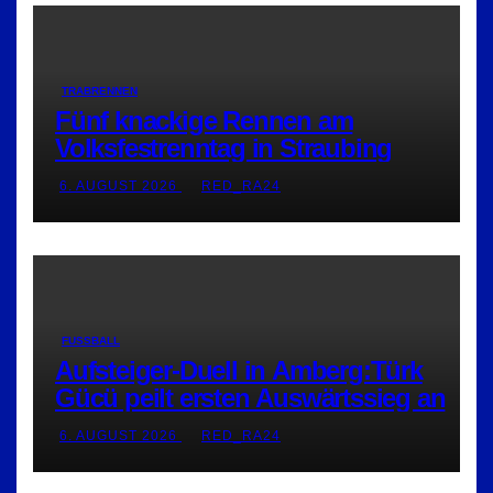
TRABRENNEN
Fünf knackige Rennen am
Volksfestrenntag in Straubing
6. AUGUST 2026
RED_RA24
FUSSBALL
Aufsteiger-Duell in Amberg:Türk
Gücü peilt ersten Auswärtssieg an
6. AUGUST 2026
RED_RA24