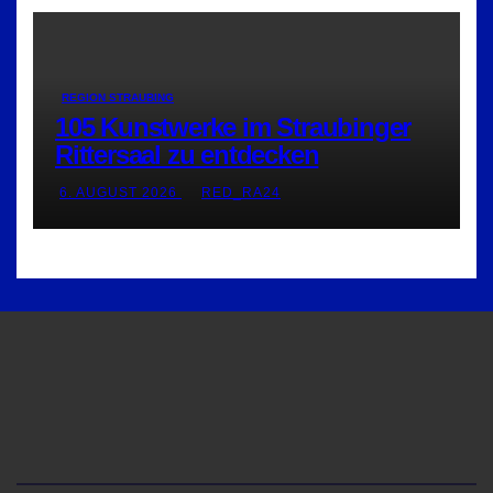
REGION STRAUBING
105 Kunstwerke im Straubinger
Rittersaal zu entdecken
6. AUGUST 2026
RED_RA24