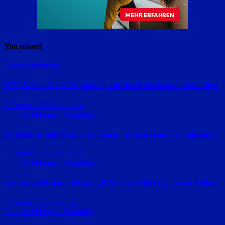
You missed
Region Straubing
VHS.Wissen.Live: Frankreich vor den Präsidentschaftswahlen
8. August 2026
red_ra24
Polizeimeldungen
Straubing
Autofahrer fährt Schlangenlinien – Polizei stoppt 62-Jährigen
8. August 2026
red_ra24
Polizeimeldungen
Straubing
Erst Alkohol, dann Flucht: 18-Jährige wehrt sich gegen Polizei
8. August 2026
red_ra24
Polizeimeldungen
Straubing