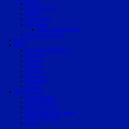
Podcasts
Kids & Teenies
Senioren
Katz & Hund
Valentinstag
Meine Liebeserklärung
Bundestagswahl 2017
Vereine
Sport
Eishockey/Inlinehockey
Volleyball
Fussball
Handball
Football
Trabrennen
Kampfsport
Sonstige
Veranstaltungen
Veranstaltungen
Region Straubing
Region Landshut
Region Dingolfing-Landau
Raum Deggendorf
Bluval