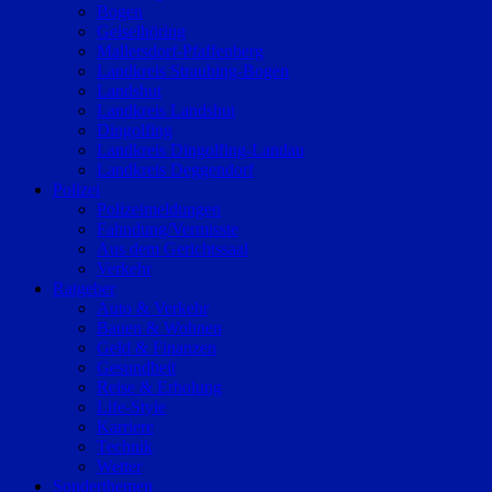
Bogen
Geiselhöring
Mallersdorf-Pfaffenberg
Landkreis Straubing-Bogen
Landshut
Landkreis Landshut
Dingolfing
Landkreis Dingolfing-Landau
Landkreis Deggendorf
Polizei
Polizeimeldungen
Fahndung/Vermisste
Aus dem Gerichtssaal
Verkehr
Ratgeber
Auto & Verkehr
Bauen & Wohnen
Geld & Finanzen
Gesundheit
Reise & Erholung
Life-Style
Karriere
Technik
Wetter
Sonderthemen