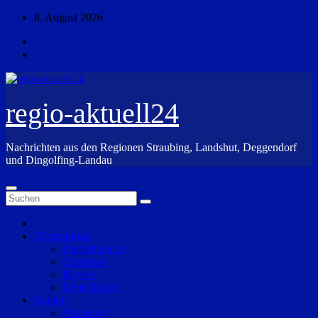
Zum
8. August 2026
Inhalt
springen
regio-aktuell24
Nachrichten aus den Regionen Straubing, Landshut, Deggendorf
und Dingolfing-Landau
Überregional
Niederbayern
Oberpfalz
Bayern
Deutschland
Region
Straubing