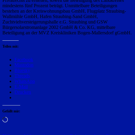
Privatrechts zu erstellen, soweit die Beteiligung des Landkreises
mindestens fünf Prozent beträgt. Unmittelbare Beteiligungen
bestehen an der Kreiswohnungsbau GmbH, Flugplatz Straubing-
Wallmühle GmbH, Hafen Straubing-Sand GmbH,
Zuchtviehversteigerungshalle e.G. Straubing und GSW
Bürgersolarstromanlage 2002 GmbH & Co. KG, mittelbare
Beteiligung an der MVZ Kreiskliniken Bogen-Mallersdorf gGmbH.
Teilen mit:
Facebook
Mastodon
Bluesky
Threads
WhatsApp
E-Mail
Drucken
Gefällt mir:
Wird
geladen …