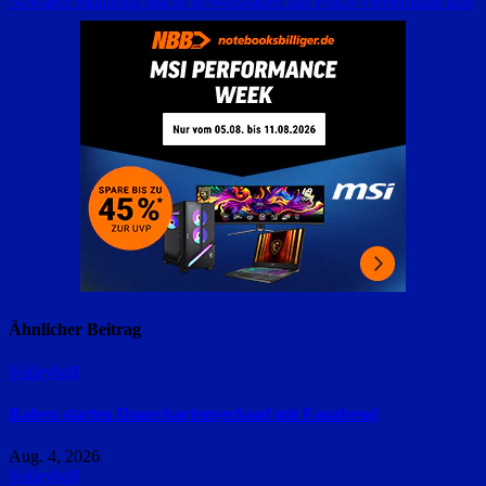
NawaRo Straubing macht in Wiesbaden das Pokal-Viertelfinale klar
Ähnlicher Beitrag
Volleyball
Raben starten Dauerkartenverkauf mit Fanabend
Aug. 4, 2026
Volleyball