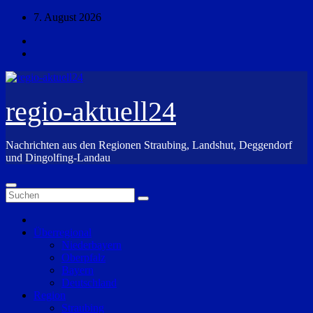
Zum
7. August 2026
Inhalt
springen
regio-aktuell24
Nachrichten aus den Regionen Straubing, Landshut, Deggendorf
und Dingolfing-Landau
Überregional
Niederbayern
Oberpfalz
Bayern
Deutschland
Region
Straubing