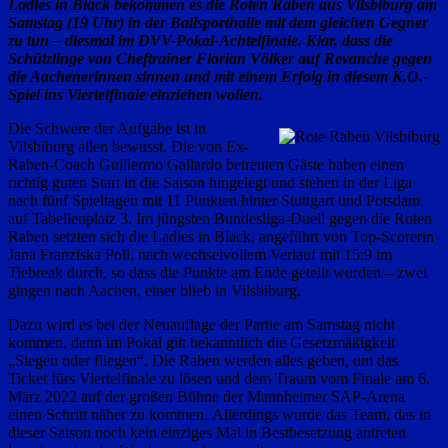
Ladies in Black bekommen es die Roten Raben aus Vilsbiburg am
Samstag (19 Uhr) in der Ballsporthalle mit dem gleichen Gegner
zu tun – diesmal im DVV-Pokal-Achtelfinale. Klar, dass die
Schützlinge von Cheftrainer Florian Völker auf Revanche gegen
die Aachenerinnen sinnen und mit einem Erfolg in diesem K.O.-
Spiel ins Viertelfinale einziehen wollen.
Die Schwere der Aufgabe ist in
Vilsbiburg allen bewusst. Die von Ex-
Raben-Coach Guillermo Gallardo betreuten Gäste haben einen
richtig guten Start in die Saison hingelegt und stehen in der Liga
nach fünf Spieltagen mit 11 Punkten hinter Stuttgart und Potsdam
auf Tabellenplatz 3. Im jüngsten Bundesliga-Duell gegen die Roten
Raben setzten sich die Ladies in Black, angeführt von Top-Scorerin
Jana Franziska Poll, nach wechselvollem Verlauf mit 15:9 im
Tiebreak durch, so dass die Punkte am Ende geteilt wurden – zwei
gingen nach Aachen, einer blieb in Vilsbiburg.
Dazu wird es bei der Neuauflage der Partie am Samstag nicht
kommen, denn im Pokal gilt bekanntlich die Gesetzmäßigkeit
„Siegen oder fliegen“. Die Raben werden alles geben, um das
Ticket fürs Viertelfinale zu lösen und dem Traum vom Finale am 6.
März 2022 auf der großen Bühne der Mannheimer SAP-Arena
einen Schritt näher zu kommen. Allerdings wurde das Team, das in
dieser Saison noch kein einziges Mal in Bestbesetzung antreten