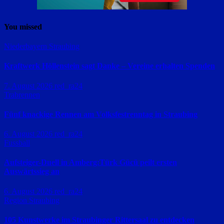
You missed
Niederbayern
Straubing
Kraftwerk Höllenstein sagt Danke – Vereine erhalten Spenden
7. August 2026
red_ra24
Trabrennen
Fünf knackige Rennen am Volksfestrenntag in Straubing
6. August 2026
red_ra24
Fussball
Aufsteiger-Duell in Amberg:Türk Gücü peilt ersten
Auswärtssieg an
6. August 2026
red_ra24
Region Straubing
105 Kunstwerke im Straubinger Rittersaal zu entdecken