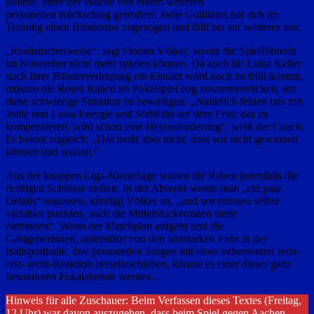
konnte, unter der Woche von einem weiteren
personellen Rückschlag getroffen: Jodie Guilliams hat sich im
Training einen Bänderriss zugezogen und fällt bis auf weiteres aus.
„Realistischerweise“, sagt Florian Völker, werde die Spielführerin
im November nicht mehr spielen können. Da auch für Luisa Keller
nach ihrer Bänderverletzung ein Einsatz wohl noch zu früh kommt,
müssen die Roten Raben im Pokalspiel eng zusammenrücken, um
diese schwierige Situation zu bewältigen. „Natürlich fehlen uns mit
Jodie und Luisa Energie und Stabilität auf dem Feld; das zu
kompensieren, wird schon eine Herausforderung“, weiß der Coach.
Er betont zugleich: „Das heißt aber nicht, dass wir nicht gewinnen
können und wollen.“
Aus der knappen Liga-Niederlage wollen die Raben jedenfalls die
richtigen Schlüsse ziehen. In der Abwehr werde man „ein paar
Details“ anpassen, kündigt Völker an, „und wir müssen selbst
variabler punkten, auch die Mittelblockerinnen mehr
einbinden“. Wenn der Matchplan aufgeht und die
Gastgeberinnen, unterstützt von den lautstarken Fans in der
Ballsporthalle, ihre personellen Sorgen mit einer vehementen Jetzt-
erst- recht-Reaktion beiseiteschieben, könnte es einer dieser ganz
besonderen Pokalabende werden…
Hinweis für alle Zuschauer: Beim Verfassen dieses Textes (Freitag,
12 Uhr) war davon auszugehen, dass beim Spiel gegen Aachen