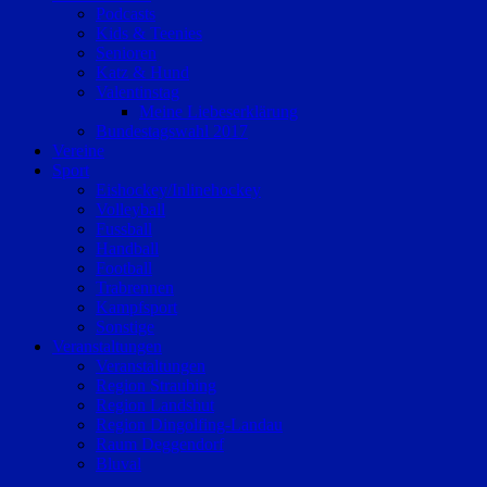
Podcasts
Kids & Teenies
Senioren
Katz & Hund
Valentinstag
Meine Liebeserklärung
Bundestagswahl 2017
Vereine
Sport
Eishockey/Inlinehockey
Volleyball
Fussball
Handball
Football
Trabrennen
Kampfsport
Sonstige
Veranstaltungen
Veranstaltungen
Region Straubing
Region Landshut
Region Dingolfing-Landau
Raum Deggendorf
Bluval