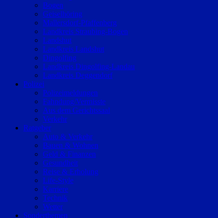
Bogen
Geiselhöring
Mallersdorf-Pfaffenberg
Landkreis Straubing-Bogen
Landshut
Landkreis Landshut
Dingolfing
Landkreis Dingolfing-Landau
Landkreis Deggendorf
Polizei
Polizeimeldungen
Fahndung/Vermisste
Aus dem Gerichtssaal
Verkehr
Ratgeber
Auto & Verkehr
Bauen & Wohnen
Geld & Finanzen
Gesundheit
Reise & Erholung
Life-Style
Karriere
Technik
Wetter
Sonderthemen