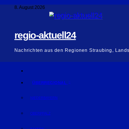
Zum
8. August 2026
Inhalt
springen
regio-aktuell24
Nachrichten aus den Regionen Straubing, Land
ÜBERREGIONAL
NIEDERBAYERN
OBERPFALZ