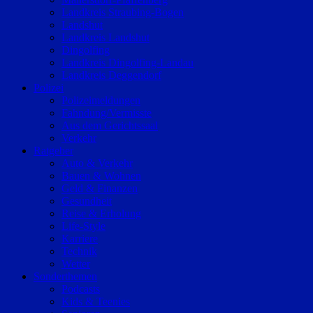
Landkreis Straubing-Bogen
Landshut
Landkreis Landshut
Dingolfing
Landkreis Dingolfing-Landau
Landkreis Deggendorf
Polizei
Polizeimeldungen
Fahndung/Vermisste
Aus dem Gerichtssaal
Verkehr
Ratgeber
Auto & Verkehr
Bauen & Wohnen
Geld & Finanzen
Gesundheit
Reise & Erholung
Life-Style
Karriere
Technik
Wetter
Sonderthemen
Podcasts
Kids & Teenies