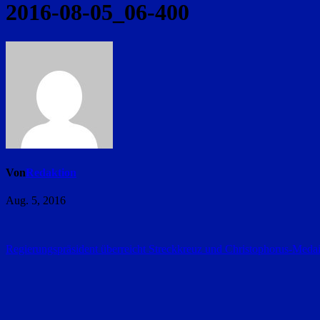
2016-08-05_06-400
Von
Redaktion
Aug. 5, 2016
Beitragsnavigation
Regierungspräsident überreicht Streckkreuz und Christophorus-Medai