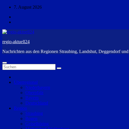
Zum
7. August 2026
Inhalt
springen
regio-aktuell24
Nachrichten aus den Regionen Straubing, Landshut, Deggendorf un
Überregional
Niederbayern
Oberpfalz
Bayern
Deutschland
Region
Straubing
Bogen
Geiselhöring
Mallersdorf-Pfaffenberg