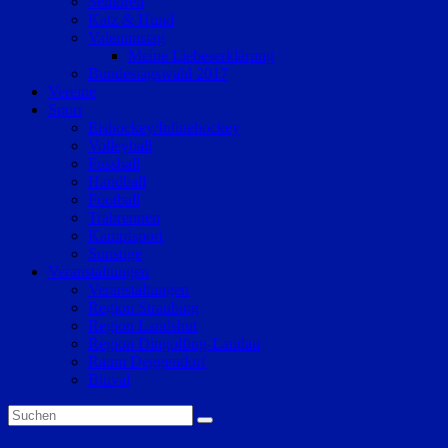
Senioren
Katz & Hund
Valentinstag
Meine Liebeserklärung
Bundestagswahl 2017
Vereine
Sport
Eishockey/Inlinehockey
Volleyball
Fussball
Handball
Football
Trabrennen
Kampfsport
Sonstige
Veranstaltungen
Veranstaltungen
Region Straubing
Region Landshut
Region Dingolfing-Landau
Raum Deggendorf
Bluval