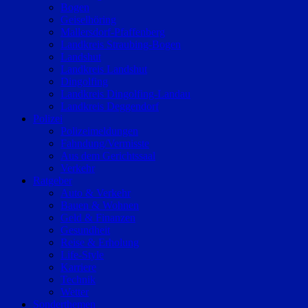
Bogen
Geiselhöring
Mallersdorf-Pfaffenberg
Landkreis Straubing-Bogen
Landshut
Landkreis Landshut
Dingolfing
Landkreis Dingolfing-Landau
Landkreis Deggendorf
Polizei
Polizeimeldungen
Fahndung/Vermisste
Aus dem Gerichtssaal
Verkehr
Ratgeber
Auto & Verkehr
Bauen & Wohnen
Geld & Finanzen
Gesundheit
Reise & Erholung
Life-Style
Karriere
Technik
Wetter
Sonderthemen