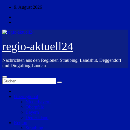
Zum
9. August 2026
Inhalt
springen
regio-aktuell24
Nachrichten aus den Regionen Straubing, Landshut, Deggendorf
und Dingolfing-Landau
Überregional
Niederbayern
Oberpfalz
Bayern
Deutschland
Region
Straubing