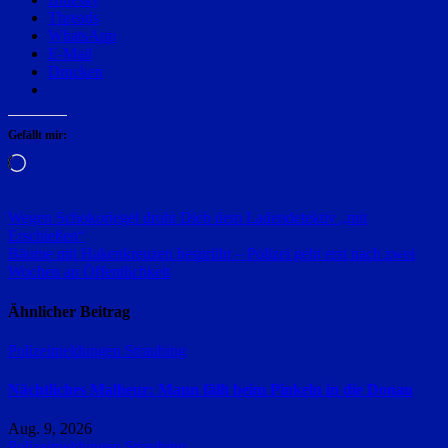
Threads
WhatsApp
E-Mail
Drucken
Gefällt mir:
Wird
geladen …
Beitragsnavigation
Wegen Schokoriegel droht Dieb dem Ladendetektiv „mit
Erschießen“
Bäume mit Hakenkreuzen besprüht – Polizei geht erst nach zwei
Wochen an Öffentlichkeit
Ähnlicher Beitrag
Polizeimeldungen
Straubing
Nächtliches Malheur: Mann fällt beim Pinkeln in die Donau
Aug. 9, 2026
Polizeimeldungen
Straubing