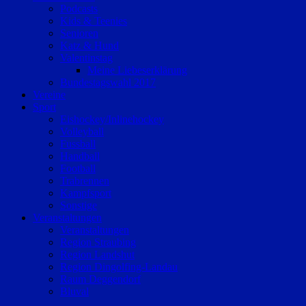
Podcasts
Kids & Teenies
Senioren
Katz & Hund
Valentinstag
Meine Liebeserklärung
Bundestagswahl 2017
Vereine
Sport
Eishockey/Inlinehockey
Volleyball
Fussball
Handball
Football
Trabrennen
Kampfsport
Sonstige
Veranstaltungen
Veranstaltungen
Region Straubing
Region Landshut
Region Dingolfing-Landau
Raum Deggendorf
Bluval