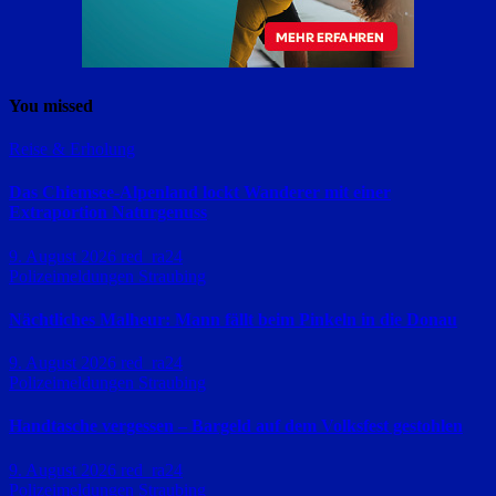
You missed
Reise & Erholung
Das Chiemsee-Alpenland lockt Wanderer mit einer
Extraportion Naturgenuss
9. August 2026
red_ra24
Polizeimeldungen
Straubing
Nächtliches Malheur: Mann fällt beim Pinkeln in die Donau
9. August 2026
red_ra24
Polizeimeldungen
Straubing
Handtasche vergessen – Bargeld auf dem Volksfest gestohlen
9. August 2026
red_ra24
Polizeimeldungen
Straubing