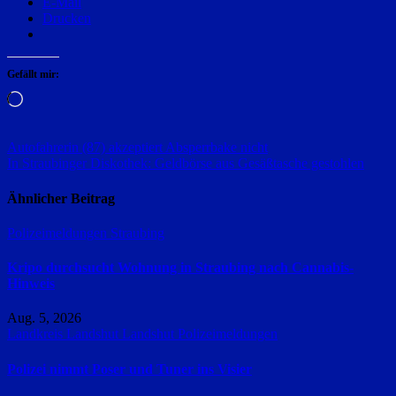
E-Mail
Drucken
Gefällt mir:
Wird
geladen …
Beitragsnavigation
Autofahrerin (87) akzeptiert Absperrbake nicht
In Straubinger Diskothek: Geldbörse aus Gesäßtasche gestohlen
Ähnlicher Beitrag
Polizeimeldungen
Straubing
Kripo durchsucht Wohnung in Straubing nach Cannabis-
Hinweis
Aug. 5, 2026
Landkreis Landshut
Landshut
Polizeimeldungen
Polizei nimmt Poser und Tuner ins Visier