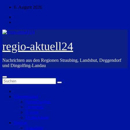
Zum
6. August 2026
Inhalt
springen
regio-aktuell24
Nachrichten aus den Regionen Straubing, Landshut, Deggendorf
und Dingolfing-Landau
Überregional
Niederbayern
Oberpfalz
Bayern
Deutschland
Region
Straubing