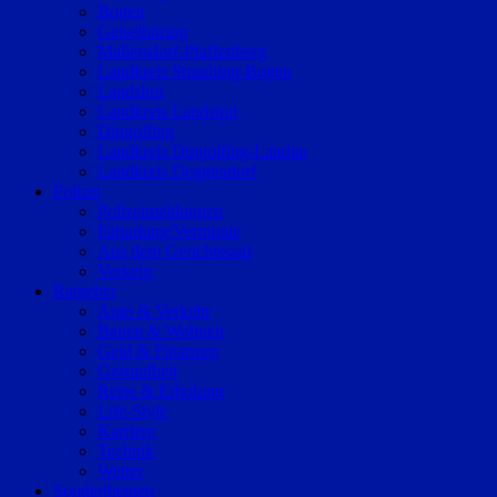
Bogen
Geiselhöring
Mallersdorf-Pfaffenberg
Landkreis Straubing-Bogen
Landshut
Landkreis Landshut
Dingolfing
Landkreis Dingolfing-Landau
Landkreis Deggendorf
Polizei
Polizeimeldungen
Fahndung/Vermisste
Aus dem Gerichtssaal
Verkehr
Ratgeber
Auto & Verkehr
Bauen & Wohnen
Geld & Finanzen
Gesundheit
Reise & Erholung
Life-Style
Karriere
Technik
Wetter
Sonderthemen