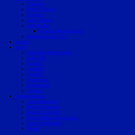
Podcasts
Kids & Teenies
Senioren
Katz & Hund
Valentinstag
Meine Liebeserklärung
Bundestagswahl 2017
Vereine
Sport
Eishockey/Inlinehockey
Volleyball
Fussball
Handball
Football
Trabrennen
Kampfsport
Sonstige
Veranstaltungen
Veranstaltungen
Region Straubing
Region Landshut
Region Dingolfing-Landau
Raum Deggendorf
Bluval