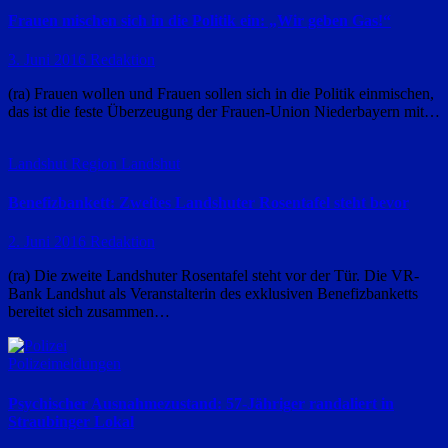
Frauen mischen sich in die Politik ein: „Wir geben Gas!“
3. Juni 2016
Redaktion
(ra) Frauen wollen und Frauen sollen sich in die Politik einmischen,
das ist die feste Überzeugung der Frauen-Union Niederbayern mit…
Landshut
Region Landshut
Benefizbankett: Zweites Landshuter Rosentafel steht bevor
2. Juni 2016
Redaktion
(ra) Die zweite Landshuter Rosentafel steht vor der Tür. Die VR-
Bank Landshut als Veranstalterin des exklusiven Benefizbanketts
bereitet sich zusammen…
Polizeimeldungen
Psychischer Ausnahmezustand: 57-Jähriger randaliert in
Straubinger Lokal