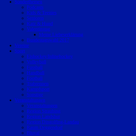
Sonderthemen
Podcasts
Kids & Teenies
Senioren
Katz & Hund
Valentinstag
Meine Liebeserklärung
Bundestagswahl 2017
Vereine
Sport
Eishockey/Inlinehockey
Volleyball
Fussball
Handball
Football
Trabrennen
Kampfsport
Sonstige
Veranstaltungen
Veranstaltungen
Region Straubing
Region Landshut
Region Dingolfing-Landau
Raum Deggendorf
Bluval