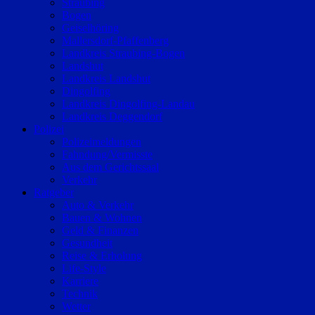
Straubing
Bogen
Geiselhöring
Mallersdorf-Pfaffenberg
Landkreis Straubing-Bogen
Landshut
Landkreis Landshut
Dingolfing
Landkreis Dingolfing-Landau
Landkreis Deggendorf
Polizei
Polizeimeldungen
Fahndung/Vermisste
Aus dem Gerichtssaal
Verkehr
Ratgeber
Auto & Verkehr
Bauen & Wohnen
Geld & Finanzen
Gesundheit
Reise & Erholung
Life-Style
Karriere
Technik
Wetter