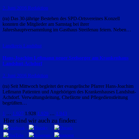
2. Juni 2016
Redaktion
(ra) Das 30-jährige Bestehen des SPD-Ortsvereines Konzell
konnten die Mitglieder am Samstag bei ihrer
Jahreshauptversammlung im Gasthaus Streifenau feiern. Neben…
Landkreis Landshut
Hans-Joachim Leßmann neuer Seelsorger am Krankenhaus
Landshut-Achdorf
2. Juni 2016
Redaktion
(ra) Seit Mittwoch begleitet der evangelische Pfarrer Hans-Joachim
Leßmann Patienten und Angehörigen des Krankenhauses Landshut-
Achdorf. Verwaltungsleitung, Chefärzte und Pflegedienstleitung
begrüßten…
Seitennummerierung
1
…
1.927
1.928
1.929
…
1.943
Hier sind wir auch zu finden:
der
Beiträge