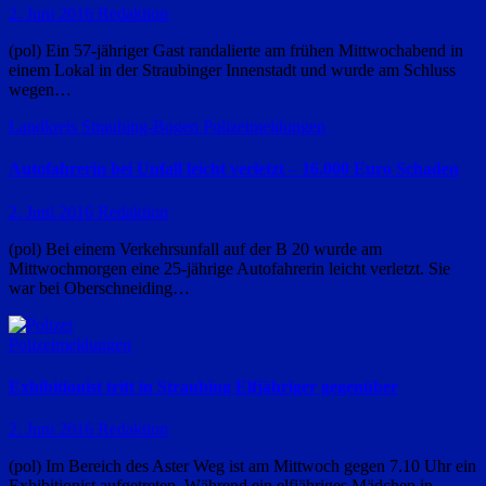
2. Juni 2016
Redaktion
(pol) Ein 57-jähriger Gast randalierte am frühen Mittwochabend in
einem Lokal in der Straubinger Innenstadt und wurde am Schluss
wegen…
Landkreis Straubing-Bogen
Polizeimeldungen
Autofahrerin bei Unfall leicht verletzt – 16.000 Euro Schaden
2. Juni 2016
Redaktion
(pol) Bei einem Verkehrsunfall auf der B 20 wurde am
Mittwochmorgen eine 25-jährige Autofahrerin leicht verletzt. Sie
war bei Oberschneiding…
Polizeimeldungen
Exhibitionist tritt in Straubing Elfjähriger gegenüber
2. Juni 2016
Redaktion
(pol) Im Bereich des Aster Weg ist am Mittwoch gegen 7.10 Uhr ein
Exhibitionist aufgetreten. Während ein elfjähriges Mädchen in…