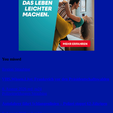
You missed
Region Straubing
VHS.Wissen.Live: Frankreich vor den Präsidentschaftswahlen
8. August 2026
red_ra24
Polizeimeldungen
Straubing
Autofahrer fährt Schlangenlinien – Polizei stoppt 62-Jährigen