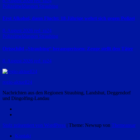
8. August 2026
red_ra24
Polizeimeldungen
Straubing
Erst Alkohol, dann Flucht: 18-Jährige wehrt sich gegen Polizei
8. August 2026
red_ra24
Polizeimeldungen
Straubing
Ortsschild „Straubing“ herausgerissen: Zeuge stellt den Täter
8. August 2026
red_ra24
regio-aktuell24
Nachrichten aus den Regionen Straubing, Landshut, Deggendorf
und Dingolfing-Landau
Stolz präsentiert von WordPress
|
Theme: Newsup von
Themeansar
Kontakt