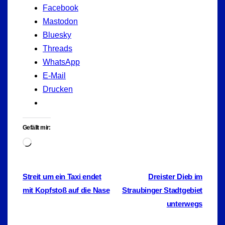
Facebook
Mastodon
Bluesky
Threads
WhatsApp
E-Mail
Drucken
Gefällt mir:
Wird
geladen …
Beitragsnavigation
Streit um ein Taxi endet
Dreister Dieb im
mit Kopfstoß auf die Nase
Straubinger Stadtgebiet
unterwegs