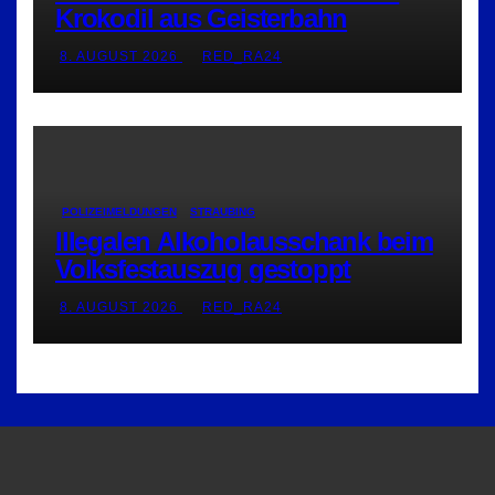
Krokodil aus Geisterbahn
8. AUGUST 2026
RED_RA24
POLIZEIMELDUNGEN
STRAUBING
Illegalen Alkoholausschank beim
Volksfestauszug gestoppt
8. AUGUST 2026
RED_RA24