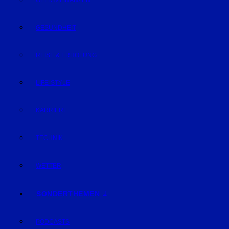
GELD & FINANZEN
GESUNDHEIT
REISE & ERHOLUNG
LIFE-STYLE
KARRIERE
TECHNIK
WETTER
SONDERTHEMEN
PODCASTS