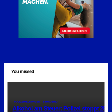
You missed
POLIZEIMELDUNGEN
STRAUBING
Alkohol am Steuer: Polizei stoppt 25-