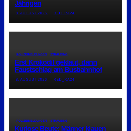
Jährigen
8. AUGUST 2026
RED_RA24
POLIZEIMELDUNGEN
STRAUBING
Erst Krokodil geklaut, dann
Faustschlag am Busbahnhof
8. AUGUST 2026
RED_RA24
POLIZEIMELDUNGEN
STRAUBING
Kuriose Beute: Männer klauen