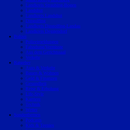
Landkreis Straubing-Bogen
Landshut
Landkreis Landshut
Dingolfing
Landkreis Dingolfing-Landau
Landkreis Deggendorf
Polizei
Polizeimeldungen
Fahndung/Vermisste
Aus dem Gerichtssaal
Verkehr
Ratgeber
Auto & Verkehr
Bauen & Wohnen
Geld & Finanzen
Gesundheit
Reise & Erholung
Life-Style
Karriere
Technik
Wetter
Sonderthemen
Podcasts
Kids & Teenies