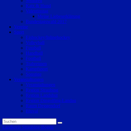
Senioren
Katz & Hund
Valentinstag
Meine Liebeserklärung
Bundestagswahl 2017
Vereine
Sport
Eishockey/Inlinehockey
Volleyball
Fussball
Handball
Football
Trabrennen
Kampfsport
Sonstige
Veranstaltungen
Veranstaltungen
Region Straubing
Region Landshut
Region Dingolfing-Landau
Raum Deggendorf
Bluval
Landkreis Straubing-Bogen