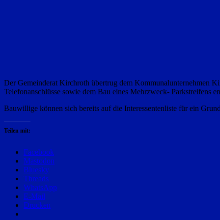
Der Gemeinderat Kirchroth übertrug dem Kommunalunternehmen Kirchr
Telefonanschlüsse sowie dem Bau eines Mehrzweck- Parkstreifens entl
Bauwillige können sich bereits auf die Interessentenliste für ein Gru
Teilen mit:
Facebook
Mastodon
Bluesky
Threads
WhatsApp
E-Mail
Drucken