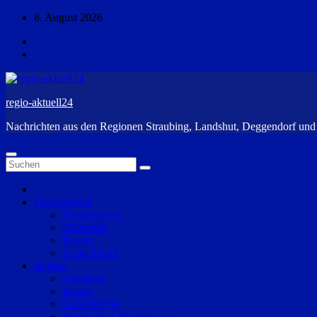
Zum
8. August 2026
Inhalt
springen
regio-aktuell24
Nachrichten aus den Regionen Straubing, Landshut, Deggendorf un
Überregional
Niederbayern
Oberpfalz
Bayern
Deutschland
Region
Straubing
Bogen
Geiselhöring
Mallersdorf-Pfaffenberg