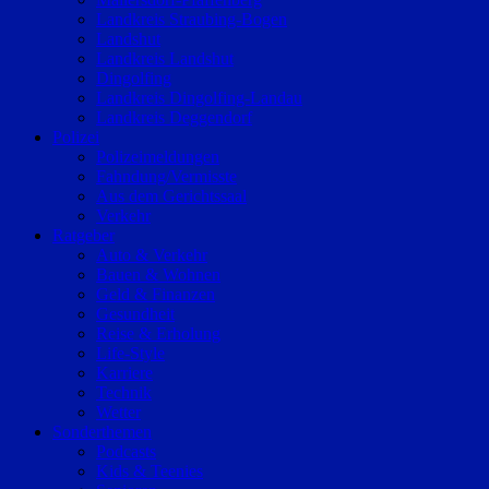
Landkreis Straubing-Bogen
Landshut
Landkreis Landshut
Dingolfing
Landkreis Dingolfing-Landau
Landkreis Deggendorf
Polizei
Polizeimeldungen
Fahndung/Vermisste
Aus dem Gerichtssaal
Verkehr
Ratgeber
Auto & Verkehr
Bauen & Wohnen
Geld & Finanzen
Gesundheit
Reise & Erholung
Life-Style
Karriere
Technik
Wetter
Sonderthemen
Podcasts
Kids & Teenies