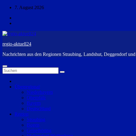
Zum
7. August 2026
Inhalt
springen
regio-aktuell24
Nachrichten aus den Regionen Straubing, Landshut, Deggendorf un
Überregional
Niederbayern
Oberpfalz
Bayern
Deutschland
Region
Straubing
Bogen
Geiselhöring
Mallersdorf-Pfaffenberg