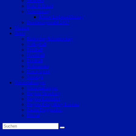
Senioren
Katz & Hund
Valentinstag
Meine Liebeserklärung
Bundestagswahl 2017
Vereine
Sport
Eishockey/Inlinehockey
Volleyball
Fussball
Handball
Football
Trabrennen
Kampfsport
Sonstige
Veranstaltungen
Veranstaltungen
Region Straubing
Region Landshut
Region Dingolfing-Landau
Raum Deggendorf
Bluval