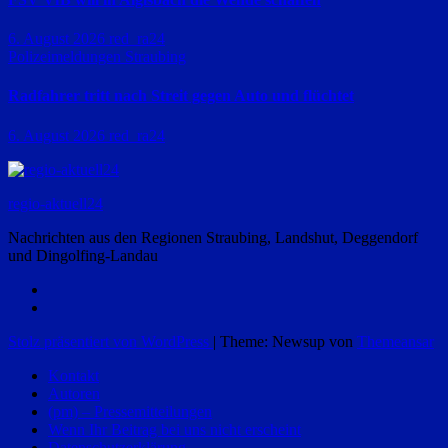
6. August 2026
red_ra24
Polizeimeldungen
Straubing
Radfahrer tritt nach Streit gegen Auto und flüchtet
6. August 2026
red_ra24
regio-aktuell24
Nachrichten aus den Regionen Straubing, Landshut, Deggendorf
und Dingolfing-Landau
Stolz präsentiert von WordPress
|
Theme: Newsup von
Themeansar
Kontakt
Autoren
(pm) – Pressemitteilungen
Wenn Ihr Beitrag bei uns nicht erscheint
Datenschutzerklärung