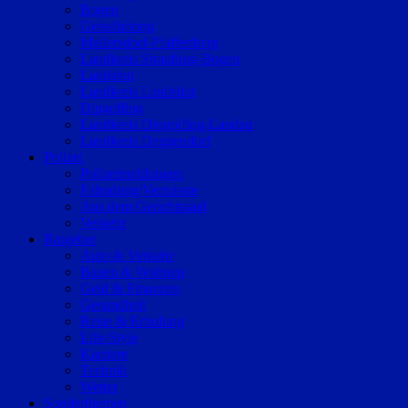
Bogen
Geiselhöring
Mallersdorf-Pfaffenberg
Landkreis Straubing-Bogen
Landshut
Landkreis Landshut
Dingolfing
Landkreis Dingolfing-Landau
Landkreis Deggendorf
Polizei
Polizeimeldungen
Fahndung/Vermisste
Aus dem Gerichtssaal
Verkehr
Ratgeber
Auto & Verkehr
Bauen & Wohnen
Geld & Finanzen
Gesundheit
Reise & Erholung
Life-Style
Karriere
Technik
Wetter
Sonderthemen