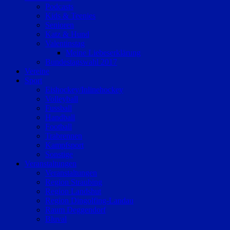
Podcasts
Kids & Teenies
Senioren
Katz & Hund
Valentinstag
Meine Liebeserklärung
Bundestagswahl 2017
Vereine
Sport
Eishockey/Inlinehockey
Volleyball
Fussball
Handball
Football
Trabrennen
Kampfsport
Sonstige
Veranstaltungen
Veranstaltungen
Region Straubing
Region Landshut
Region Dingolfing-Landau
Raum Deggendorf
Bluval