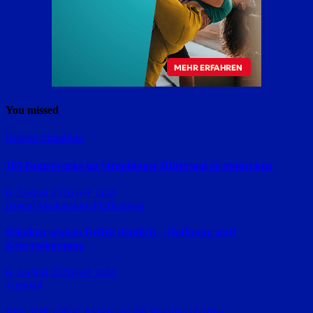
You missed
Region Straubing
105 Kunstwerke im Straubinger Rittersaal zu entdecken
6. August 2026
red_ra24
Bogen
Mallersdorf-Pfaffenberg
Kliniken senken Defizit deutlich – Hoffnung statt
Krisenstimmung
6. August 2026
red_ra24
Fussball
FSV VfB will in Aiglsbach die Wende schaffen