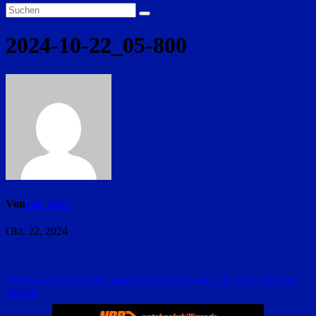
2024-10-22_05-800
Von
red_ra24
Okt. 22, 2024
Beitragsnavigation
Mountainbike-Jugendcamps in Sankt Englmar – Lernen von dem
Besten