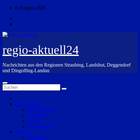
Zum
6. August 2026
Inhalt
springen
regio-aktuell24
Nachrichten aus den Regionen Straubing, Landshut, Deggendorf
und Dingolfing-Landau
Überregional
Niederbayern
Oberpfalz
Bayern
Deutschland
Region
Straubing