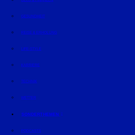
GELD & FINANZEN
GESUNDHEIT
REISE & ERHOLUNG
LIFE-STYLE
KARRIERE
TECHNIK
WETTER
SONDERTHEMEN
PODCASTS