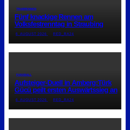
TRABRENNEN
Fünf knackige Rennen am
Volksfestrenntag in Straubing
6. AUGUST 2026
RED_RA24
FUSSBALL
Aufsteiger-Duell in Amberg:Türk
Gücü peilt ersten Auswärtssieg an
6. AUGUST 2026
RED_RA24