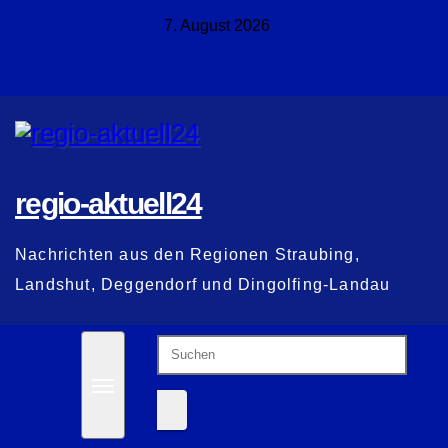
Zum
7. August 2026
Inhalt
springen
regio-aktuell24
Nachrichten aus den Regionen Straubing,
Landshut, Deggendorf und Dingolfing-Landau