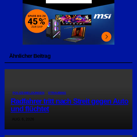
Ähnlicher Beitrag
POLIZEIMELDUNGEN
STRAUBING
Radfahrer tritt nach Streit gegen Auto
und flüchtet
AUG. 6, 2026