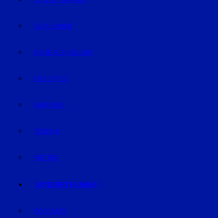
GELD & FINANZEN
GESUNDHEIT
REISE & ERHOLUNG
LIFE-STYLE
KARRIERE
TECHNIK
WETTER
SONDERTHEMEN
PODCASTS