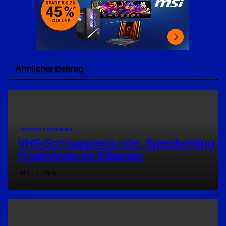
Ähnlicher Beitrag
REGION STRAUBING
VHS-Schnupperstunde: Speedwriting –
Kreativtexte im Eiltempo
AUG. 7, 2026