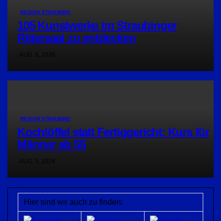
REGION STRAUBING
105 Kunstwerke im Straubinger
Rittersaal zu entdecken
AUG. 6, 2026
REGION STRAUBING
Kochlöffel statt Fertiggericht: Kurs für
Männer ab 55
AUG. 5, 2026
Hier sind wir auch zu finden: