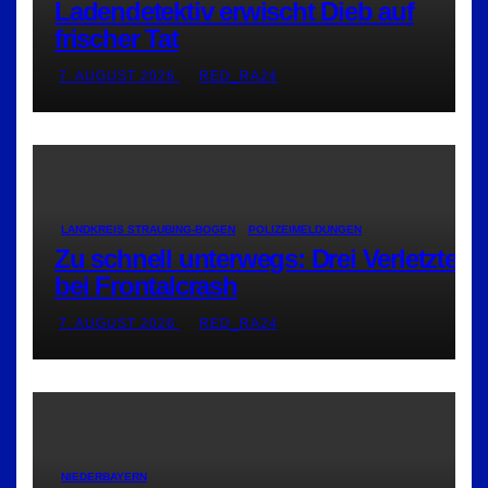
Ladendetektiv erwischt Dieb auf
frischer Tat
7. AUGUST 2026
RED_RA24
LANDKREIS STRAUBING-BOGEN
POLIZEIMELDUNGEN
Zu schnell unterwegs: Drei Verletzte
bei Frontalcrash
7. AUGUST 2026
RED_RA24
NIEDERBAYERN