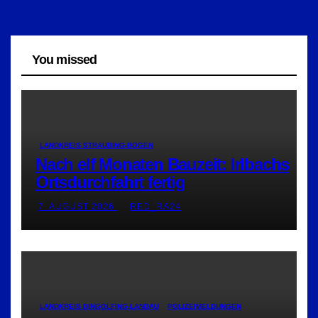
You missed
LANDKREIS STRAUBING-BOGEN
Nach elf Monaten Bauzeit: Irlbachs
Ortsdurchfahrt fertig
7. AUGUST 2026
RED_RA24
LANDKREIS DINGOLFING-LANDAU
POLIZEIMELDUNGEN