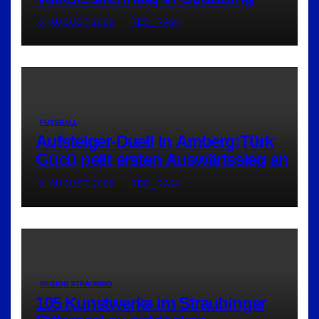
6. AUGUST 2026
RED_RA24
FUSSBALL
Aufsteiger-Duell in Amberg:Türk
Gücü peilt ersten Auswärtssieg an
6. AUGUST 2026
RED_RA24
REGION STRAUBING
105 Kunstwerke im Straubinger