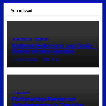
You missed
NIEDERBAYERN
STRAUBING
Kraftwerk Höllenstein sagt Danke –
Vereine erhalten Spenden
7. AUGUST 2026
RED_RA24
TRABRENNEN
Fünf knackige Rennen am
Volksfestrenntag in Straubing