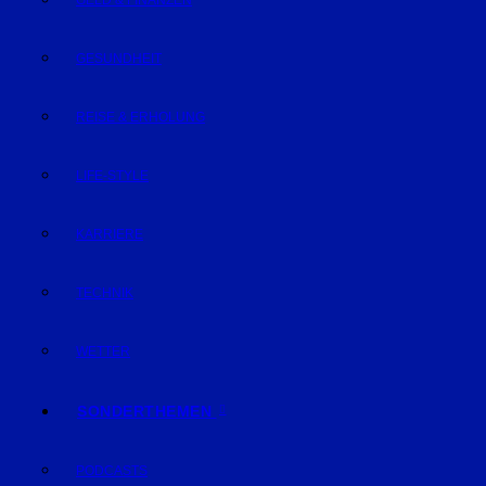
GELD & FINANZEN
GESUNDHEIT
REISE & ERHOLUNG
LIFE-STYLE
KARRIERE
TECHNIK
WETTER
SONDERTHEMEN
PODCASTS