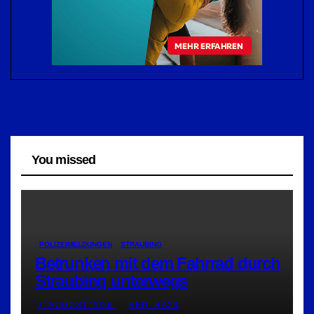
You missed
POLIZEIMELDUNGEN
STRAUBING
Betrunken mit dem Fahrrad durch
Straubing unterwegs
7. AUGUST 2026
RED_RA24