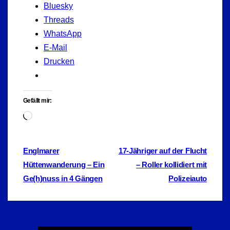
Bluesky
Threads
WhatsApp
E-Mail
Drucken
Gefällt mir:
Wird
geladen …
Beitragsnavigation
Englmarer
17-Jähriger auf der Flucht
Hüttenwanderung – Ein
– Roller kollidiert mit
Ge(h)nuss in 4 Gängen
Polizeiauto