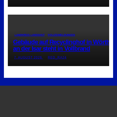
LANDKREIS LANDSHUT
POLIZEIMELDUNGEN
Gebäude auf Recyclinghof in Wörth
an der Isar steht in Vollbrand
7. AUGUST 2026
RED_RA24