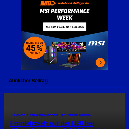
Ähnlicher Beitrag
LANDKREIS STRAUBING-BOGEN
POLIZEIMELDUNGEN
Frontalcrash auf der B20 bei