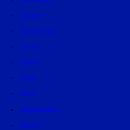
GELD & FINANZEN
GESUNDHEIT
REISE & ERHOLUNG
LIFE-STYLE
KARRIERE
TECHNIK
WETTER
SONDERTHEMEN
PODCASTS