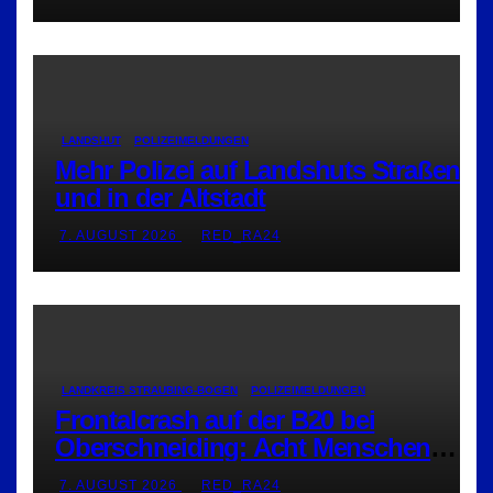
LANDSHUT
POLIZEIMELDUNGEN
Mehr Polizei auf Landshuts Straßen
und in der Altstadt
7. AUGUST 2026
RED_RA24
LANDKREIS STRAUBING-BOGEN
POLIZEIMELDUNGEN
Frontalcrash auf der B20 bei
Oberschneiding: Acht Menschen
verletzt
7. AUGUST 2026
RED_RA24