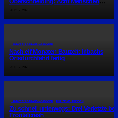
Oberschneiding: Acht Menschen
verletzt
AUG. 7, 2026
LANDKREIS STRAUBING-BOGEN
Nach elf Monaten Bauzeit: Irlbachs
Ortsdurchfahrt fertig
AUG. 7, 2026
LANDKREIS STRAUBING-BOGEN
POLIZEIMELDUNGEN
Zu schnell unterwegs: Drei Verletzte bei
Frontalcrash