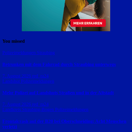
You missed
Polizeimeldungen
Straubing
Betrunken mit dem Fahrrad durch Straubing unterwegs
7. August 2026
red_ra24
Landshut
Polizeimeldungen
Mehr Polizei auf Landshuts Straßen und in der Altstadt
7. August 2026
red_ra24
Landkreis Straubing-Bogen
Polizeimeldungen
Frontalcrash auf der B20 bei Oberschneiding: Acht Menschen
verletzt