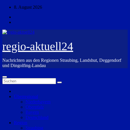
Zum
8. August 2026
Inhalt
springen
regio-aktuell24
Nachrichten aus den Regionen Straubing, Landshut, Deggendorf
und Dingolfing-Landau
Überregional
Niederbayern
Oberpfalz
Bayern
Deutschland
Region
Straubing