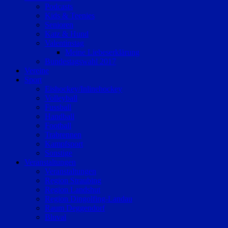
Podcasts
Kids & Teenies
Senioren
Katz & Hund
Valentinstag
Meine Liebeserklärung
Bundestagswahl 2017
Vereine
Sport
Eishockey/Inlinehockey
Volleyball
Fussball
Handball
Football
Trabrennen
Kampfsport
Sonstige
Veranstaltungen
Veranstaltungen
Region Straubing
Region Landshut
Region Dingolfing-Landau
Raum Deggendorf
Bluval