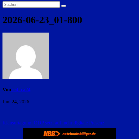
2026-06-23_01-800
Von
red_ra24
Juni 24, 2026
Beitragsnavigation
Klausurtagung: ÖDP setzt auf mehr digitale Präsenz