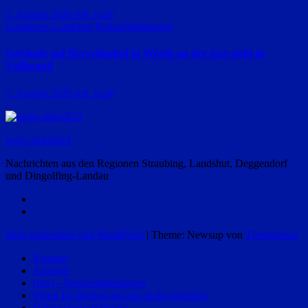
7. August 2026
red_ra24
Landkreis Landshut
Polizeimeldungen
Gebäude auf Recyclinghof in Wörth an der Isar steht in
Vollbrand
7. August 2026
red_ra24
regio-aktuell24
Nachrichten aus den Regionen Straubing, Landshut, Deggendorf
und Dingolfing-Landau
Stolz präsentiert von WordPress
|
Theme: Newsup von
Themeansar
Kontakt
Autoren
(pm) – Pressemitteilungen
Wenn Ihr Beitrag bei uns nicht erscheint
Datenschutzerklärung