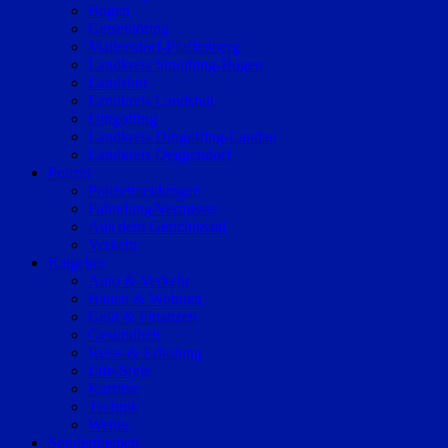
Bogen
Geiselhöring
Mallersdorf-Pfaffenberg
Landkreis Straubing-Bogen
Landshut
Landkreis Landshut
Dingolfing
Landkreis Dingolfing-Landau
Landkreis Deggendorf
Polizei
Polizeimeldungen
Fahndung/Vermisste
Aus dem Gerichtssaal
Verkehr
Ratgeber
Auto & Verkehr
Bauen & Wohnen
Geld & Finanzen
Gesundheit
Reise & Erholung
Life-Style
Karriere
Technik
Wetter
Sonderthemen