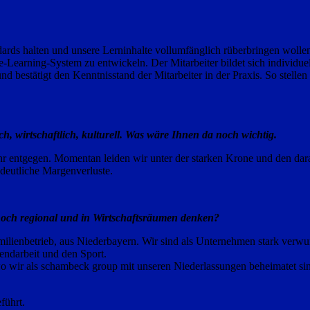
dards halten und unsere Lerninhalte vollumfänglich rüberbringen wollen
-Learning-System zu entwickeln. Der Mitarbeiter bildet sich individuel
bestätigt den Kenntnisstand der Mitarbeiter in der Praxis. So stellen 
, wirtschaftlich, kulturell. Was wäre Ihnen da noch wichtig.
 entgegen. Momentan leiden wir unter der starken Krone und den darau
deutliche Margenverluste.
 noch regional und in Wirtschaftsräumen denken?
amilienbetrieb, aus Niederbayern. Wir sind als Unternehmen stark verwu
gendarbeit und den Sport.
wo wir als schambeck group mit unseren Niederlassungen beheimatet sin
führt.