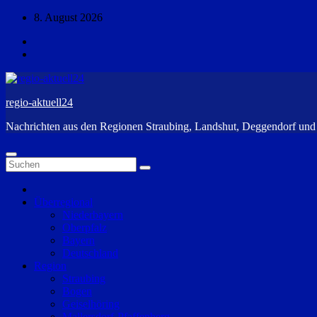
Zum
8. August 2026
Inhalt
springen
regio-aktuell24
Nachrichten aus den Regionen Straubing, Landshut, Deggendorf un
Überregional
Niederbayern
Oberpfalz
Bayern
Deutschland
Region
Straubing
Bogen
Geiselhöring
Mallersdorf-Pfaffenberg