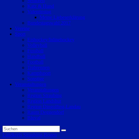
Senioren
Katz & Hund
Valentinstag
Meine Liebeserklärung
Bundestagswahl 2017
Vereine
Sport
Eishockey/Inlinehockey
Volleyball
Fussball
Handball
Football
Trabrennen
Kampfsport
Sonstige
Veranstaltungen
Veranstaltungen
Region Straubing
Region Landshut
Region Dingolfing-Landau
Raum Deggendorf
Bluval
Landkreis Straubing-Bogen