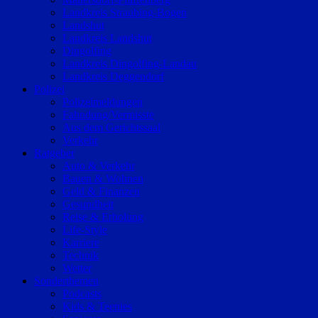
Landkreis Straubing-Bogen
Landshut
Landkreis Landshut
Dingolfing
Landkreis Dingolfing-Landau
Landkreis Deggendorf
Polizei
Polizeimeldungen
Fahndung/Vermisste
Aus dem Gerichtssaal
Verkehr
Ratgeber
Auto & Verkehr
Bauen & Wohnen
Geld & Finanzen
Gesundheit
Reise & Erholung
Life-Style
Karriere
Technik
Wetter
Sonderthemen
Podcasts
Kids & Teenies