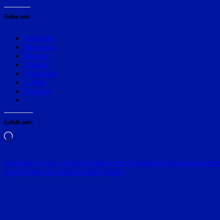
Teilen mit:
Facebook
Mastodon
Bluesky
Threads
WhatsApp
E-Mail
Drucken
Gefällt mir:
Wird
geladen …
Beitragsnavigation
schambeck group als Brückenbauer der Dreiländerregion ausgezeichn
Zwei Kinder bei Auffahrunfall verletzt