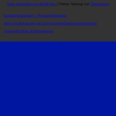
Stolz präsentiert von WordPress
|
Theme: Newsup von
Themeansar
Kontakt
Autoren
(pm) – Pressemitteilungen
Wenn Ihr Beitrag bei uns nicht erscheint
Datenschutzerklärung
Cookie-Richtlinie (EU)
Impressum