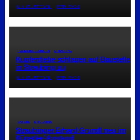
6. AUGUST 2026
RED_RA24
POLIZEIMELDUNGEN
STRAUBING
Kupferdiebe schlagen auf Baustelle
in Straubing zu
6. AUGUST 2026
RED_RA24
BAYERN
STRAUBING
Straubinger Erhard Grundl neu im
Künstler-Vorstand