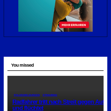
You missed
POLIZEIMELDUNGEN
STRAUBING
Radfahrer tritt nach Streit gegen Auto
und flüchtet