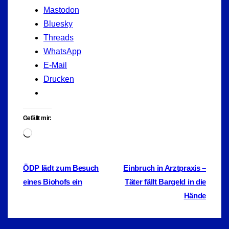
Mastodon
Bluesky
Threads
WhatsApp
E-Mail
Drucken
Gefällt mir:
Wird
geladen …
Beitragsnavigation
ÖDP lädt zum Besuch
Einbruch in Arztpraxis –
eines Biohofs ein
Täter fällt Bargeld in die
Hände