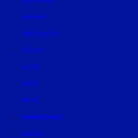
GELD & FINANZEN
GESUNDHEIT
REISE & ERHOLUNG
LIFE-STYLE
KARRIERE
TECHNIK
WETTER
SONDERTHEMEN
PODCASTS