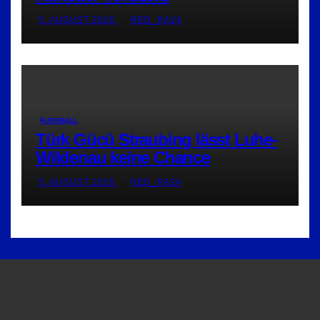
5. AUGUST 2026
RED_RA24
FUSSBALL
Türk Gücü Straubing lässt Luhe-
Wildenau keine Chance
5. AUGUST 2026
RED_RA24