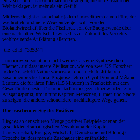
Netz seit Jahren Dokumentarfilme drängeln, die den Zustand der
Welt beklagen, ist mehr als ein Gefühl.
Mittlerweile gibt es zu beinahe jedem Umweltthema einen Film, der
wachrütteln und neue Wege aufzeigen will. Von der
Biolandwirtschaft über die Fischerei, von der Energiewende über
eine nachhaltige Wirtschaftsweise bis zur Zukunft des Verkehrs:
wohlmeinende Aufklärung allerorten.
[the_ad id=“33534″]
Tomorrow versucht nun nicht weniger als eine Synthese dieser
Themen, auf dass unsere Zivilisation, wie von zwei US-Forschern
in der Zeitschrift Nature vorhersagt, doch nicht in 40 Jahren
zusammenbreche. Diese Prognose nehmen Cyril Dion und Mélanie
Laurent, die für ihren Film (115 Minuten) in Frankreich mit dem
César für den besten Dokumentarfilm ausgezeichnet wurden, zum
Ausgangspunkt, um in fünf Kapiteln Menschen, Firmen und Städte
zu zeigen, die andere, schonendere, nachhaltigere Wege gehen.
Überraschender Sog des Positiven
Liegt es an der schieren Menge positiver Beispiele oder an der
geschickten dramaturgischen Verzahnung der Kapitel
Landwirtschaft, Energie, Wirtschaft, Demokratie und Bildung?
Tatsache ist, dass man als Zuschauer eine anfängliche