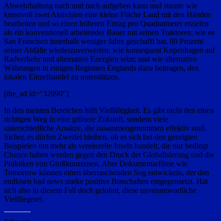
Abwehrhaltung nach und nach aufgeben kann und staunt: wie
kunstvoll zwei Aktivisten eine kleine Fläche Land mit den Händen
bearbeiten und so einen höheren Ertrag pro Quadratmeter erzielen
als ein konventionell arbeitender Bauer mit seinen Traktoren; wie es
San Francisco innerhalb weniger Jahre geschafft hat, 80 Prozent
seiner Abfälle wiederzuverwerten; wie konsequent Kopenhagen auf
Radverkehr und alternative Energien setzt; und wie alternative
Währungen in einigen Regionen Englands dazu beitragen, den
lokalen Einzelhandel zu unterstützen.
[the_ad id=“32990″]
In den meisten Bereichen hilft Vielfältigkeit. Es gibt nicht den einen
richtigen Weg in eine grünere Zukunft, sondern viele
unterschiedliche Ansätze, die zusammengenommen effektiv sind.
Sicher, es dürfen Zweifel bleiben, ob es sich bei den gezeigten
Beispielen um mehr als vereinzelte Inseln handelt, die nur bedingt
Chance haben werden gegen den Druck der Globalisierung und die
Praktiken von Großkonzernen. Aber Dokumentarfilme wie
Tomorrow können einen überraschenden Sog entwickeln, der den
endlosen bad news starke positive Botschaften entgegensetzt. Hat
sich also in diesem Fall doch gelohnt, diese unverantwortliche
Vielfliegerei.