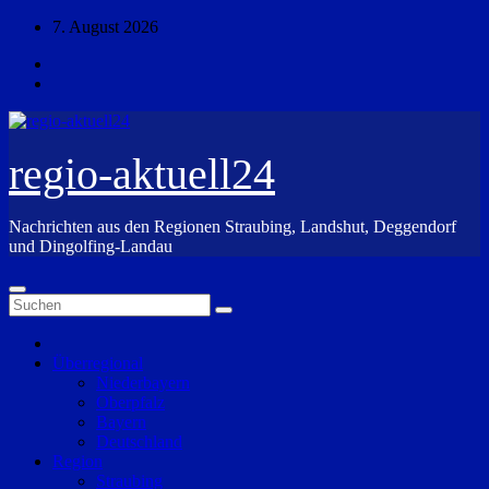
Zum
7. August 2026
Inhalt
springen
regio-aktuell24
Nachrichten aus den Regionen Straubing, Landshut, Deggendorf
und Dingolfing-Landau
Überregional
Niederbayern
Oberpfalz
Bayern
Deutschland
Region
Straubing