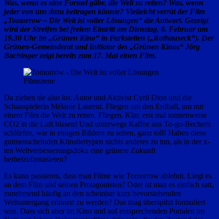
Was, wenn es eine Formel gäbe, die Welt zu retten? Was, wenn
jeder von uns dazu beitragen könnte? Vielleicht verrät der Film
„Tomorrow – Die Welt ist voller Lösungen“ die Antwort. Gezeigt
wird der Streifen bei freiem Eintritt am Dienstag, 6. Februar um
19.30 Uhr im „Grünen Kino“ in Parkstetten („Rathauseck“). Der
Grünen-Gemeinderat und Initiator des „Grünen Kinos“ Jörg
Bachinger zeigt bereits zum 17. Mal einen Film.
Filmszene
Da ziehen sie also los: Autor und Aktivist Cyril Dion und die
Schauspielerin Mélanie Laurent. Fliegen um den Erdball, um mit
einem Film die Welt zu retten. Fliegen. Klar, erst mal tonnenweise
CO2 in die Luft blasen! Und unterwegs Kaffee aus To-go-Bechern
schlürfen, wie in einigen Bildern zu sehen, ganz toll! Haben diese
gutmenschelnden Künstlertypen nichts anderes zu tun, als in der x-
ten Weltverbesserungsdoku eine grünere Zukunft
herbeizufantasieren?
Es kann passieren, dass man Filme wie Tomorrow ablehnt. Liegt es
an dem Film und seinen Protagonisten? Oder ist man es einfach satt,
zunehmend häufig an den scheinbar kurz bevorstehenden
Weltuntergang erinnert zu werden? Das mag überspitzt formuliert
sein. Dass sich aber im Kino und auf entsprechenden Portalen im