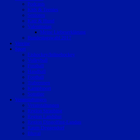
Podcasts
Kids & Teenies
Senioren
Katz & Hund
Valentinstag
Meine Liebeserklärung
Bundestagswahl 2017
Vereine
Sport
Eishockey/Inlinehockey
Volleyball
Fussball
Handball
Football
Trabrennen
Kampfsport
Sonstige
Veranstaltungen
Veranstaltungen
Region Straubing
Region Landshut
Region Dingolfing-Landau
Raum Deggendorf
Bluval