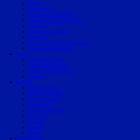
Bogen
Geiselhöring
Mallersdorf-Pfaffenberg
Landkreis Straubing-Bogen
Landshut
Landkreis Landshut
Dingolfing
Landkreis Dingolfing-Landau
Landkreis Deggendorf
Polizei
Polizeimeldungen
Fahndung/Vermisste
Aus dem Gerichtssaal
Verkehr
Ratgeber
Auto & Verkehr
Bauen & Wohnen
Geld & Finanzen
Gesundheit
Reise & Erholung
Life-Style
Karriere
Technik
Wetter
Sonderthemen