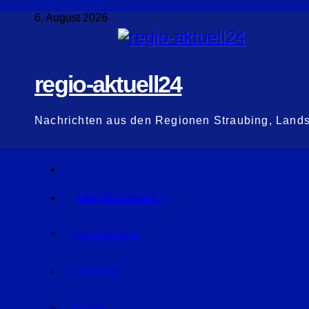
Zum
6. August 2026
Inhalt
springen
regio-aktuell24
Nachrichten aus den Regionen Straubing, Land
ÜBERREGIONAL
NIEDERBAYERN
OBERPFALZ