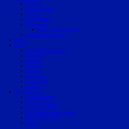
Podcasts
Kids & Teenies
Senioren
Katz & Hund
Valentinstag
Meine Liebeserklärung
Bundestagswahl 2017
Vereine
Sport
Eishockey/Inlinehockey
Volleyball
Fussball
Handball
Football
Trabrennen
Kampfsport
Sonstige
Veranstaltungen
Veranstaltungen
Region Straubing
Region Landshut
Region Dingolfing-Landau
Raum Deggendorf
Bluval