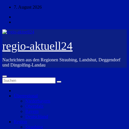
Zum
7. August 2026
Inhalt
springen
regio-aktuell24
Nachrichten aus den Regionen Straubing, Landshut, Deggendorf
und Dingolfing-Landau
Überregional
Niederbayern
Oberpfalz
Bayern
Deutschland
Region
Straubing