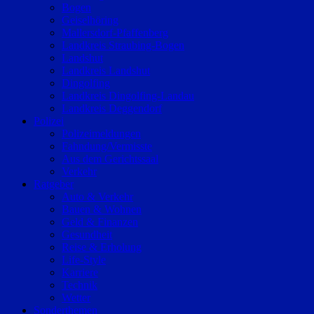
Bogen
Geiselhöring
Mallersdorf-Pfaffenberg
Landkreis Straubing-Bogen
Landshut
Landkreis Landshut
Dingolfing
Landkreis Dingolfing-Landau
Landkreis Deggendorf
Polizei
Polizeimeldungen
Fahndung/Vermisste
Aus dem Gerichtssaal
Verkehr
Ratgeber
Auto & Verkehr
Bauen & Wohnen
Geld & Finanzen
Gesundheit
Reise & Erholung
Life-Style
Karriere
Technik
Wetter
Sonderthemen