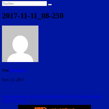
2017-11-11_08-250
Von
Redaktion
Nov. 12, 2017
Beitragsnavigation
Hauseigentümer sollten beim Einbruchschutz die Nebeneingänge
nicht vergessen