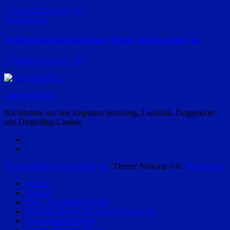
7. August 2026
red_ra24
Niederbayern
Waldbrandgefahr bleibt hoch: Flieger steigen wieder auf
7. August 2026
red_ra24
regio-aktuell24
Nachrichten aus den Regionen Straubing, Landshut, Deggendorf
und Dingolfing-Landau
Stolz präsentiert von WordPress
|
Theme: Newsup von
Themeansar
Kontakt
Autoren
(pm) – Pressemitteilungen
Wenn Ihr Beitrag bei uns nicht erscheint
Datenschutzerklärung
Cookie-Richtlinie (EU)