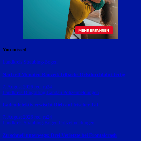
You missed
Landkreis Straubing-Bogen
Nach elf Monaten Bauzeit: Irlbachs Ortsdurchfahrt fertig
7. August 2026
red_ra24
Landkreis Dingolfing-Landau
Polizeimeldungen
Ladendetektiv erwischt Dieb auf frischer Tat
7. August 2026
red_ra24
Landkreis Straubing-Bogen
Polizeimeldungen
Zu schnell unterwegs: Drei Verletzte bei Frontalcrash