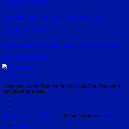
9. August 2026
red_ra24
Volleyball
Luisa Keller kehrt zurück ins Nest der Roten Raben
8. August 2026
red_ra24
Trabrennen
Neue Zufahrt zur Straubinger Trabrennbahn gilt ab sofort
8. August 2026
red_ra24
regio-aktuell24
Nachrichten aus den Regionen Straubing, Landshut, Deggendorf
und Dingolfing-Landau
Stolz präsentiert von WordPress
|
Theme: Newsup von
Themeansar
Kontakt