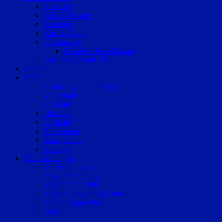
Podcasts
Kids & Teenies
Senioren
Katz & Hund
Valentinstag
Meine Liebeserklärung
Bundestagswahl 2017
Vereine
Sport
Eishockey/Inlinehockey
Volleyball
Fussball
Handball
Football
Trabrennen
Kampfsport
Sonstige
Veranstaltungen
Veranstaltungen
Region Straubing
Region Landshut
Region Dingolfing-Landau
Raum Deggendorf
Bluval