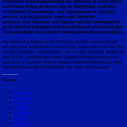
kostenlosen Workshopnachmittag ein. Mädchen ab zwölf Jahren
und Frauen haben an diesem Tag die Möglichkeit, kostenfrei
verschiedene Entspannungs- und Yogaangebote in Anspruch
nehmen, sich bei gesunden Snacks und Smoothies
auszutauschen, Strategien und Impulse zum Stressmanagement
an die Hand zu bekommen und auszuprobieren und sich mit dem
Thema Resilienz und seelischer Widerstandskraft zu beschäftigen.
Ein kleiner Auszeittag auf der Insel also, an dem man gezielt auf
sich und seine Bedürfnisse schauen kann. Abgerundet wird der Tag
mit dem Kinofilm „Wunderschön“ mit Caroline Herfurth. Beginn ist
hier 18 Uhr. Anmeldungen nimmt Tatjana Hofmann entgegen bis
spätestens 8. April per Mail an tatjana.hofmann@straubing.de oder
telefonisch unter 09421/94492200. Die Plätze sind begrenzt.
Teilen mit:
Facebook
Mastodon
Bluesky
Threads
WhatsApp
E-Mail
Drucken