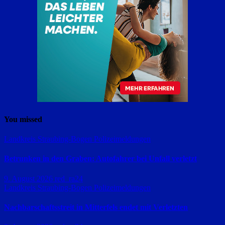
You missed
Landkreis Straubing-Bogen
Polizeimeldungen
Betrunken in den Graben: Autofahrer bei Unfall verletzt
9. August 2026
red_ra24
Landkreis Straubing-Bogen
Polizeimeldungen
Nachbarschaftsstreit in Mitterfels endet mit Verletzten