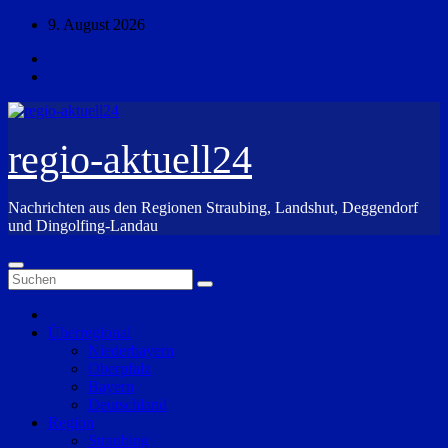
Zum
9. August 2026
Inhalt
springen
regio-aktuell24
Nachrichten aus den Regionen Straubing, Landshut, Deggendorf
und Dingolfing-Landau
Überregional
Niederbayern
Oberpfalz
Bayern
Deutschland
Region
Straubing