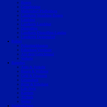
Bogen
Geiselhöring
Mallersdorf-Pfaffenberg
Landkreis Straubing-Bogen
Landshut
Landkreis Landshut
Dingolfing
Landkreis Dingolfing-Landau
Landkreis Deggendorf
Polizei
Polizeimeldungen
Fahndung/Vermisste
Aus dem Gerichtssaal
Verkehr
Ratgeber
Auto & Verkehr
Bauen & Wohnen
Geld & Finanzen
Gesundheit
Reise & Erholung
Life-Style
Karriere
Technik
Wetter
Sonderthemen