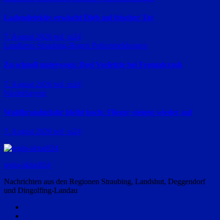
Ladendetektiv erwischt Dieb auf frischer Tat
7. August 2026
red_ra24
Landkreis Straubing-Bogen
Polizeimeldungen
Zu schnell unterwegs: Drei Verletzte bei Frontalcrash
7. August 2026
red_ra24
Niederbayern
Waldbrandgefahr bleibt hoch: Flieger steigen wieder auf
7. August 2026
red_ra24
regio-aktuell24
Nachrichten aus den Regionen Straubing, Landshut, Deggendorf
und Dingolfing-Landau