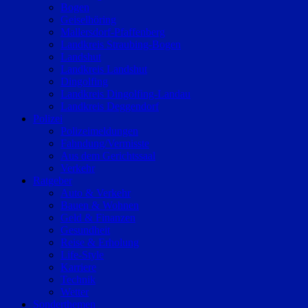
Bogen
Geiselhöring
Mallersdorf-Pfaffenberg
Landkreis Straubing-Bogen
Landshut
Landkreis Landshut
Dingolfing
Landkreis Dingolfing-Landau
Landkreis Deggendorf
Polizei
Polizeimeldungen
Fahndung/Vermisste
Aus dem Gerichtssaal
Verkehr
Ratgeber
Auto & Verkehr
Bauen & Wohnen
Geld & Finanzen
Gesundheit
Reise & Erholung
Life-Style
Karriere
Technik
Wetter
Sonderthemen