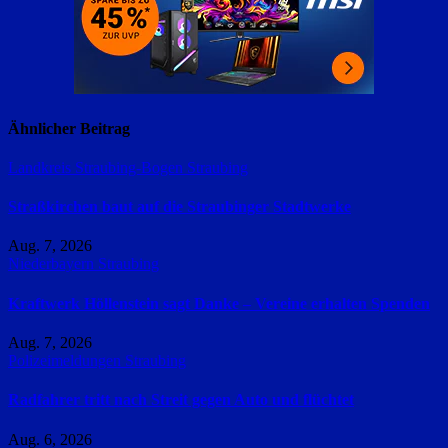
Ähnlicher Beitrag
Landkreis Straubing-Bogen
Straubing
Straßkirchen baut auf die Straubinger Stadtwerke
Aug. 7, 2026
Niederbayern
Straubing
Kraftwerk Höllenstein sagt Danke – Vereine erhalten Spenden
Aug. 7, 2026
Polizeimeldungen
Straubing
Radfahrer tritt nach Streit gegen Auto und flüchtet
Aug. 6, 2026