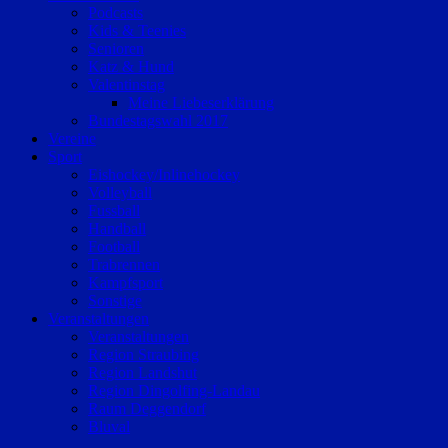
Podcasts
Kids & Teenies
Senioren
Katz & Hund
Valentinstag
Meine Liebeserklärung
Bundestagswahl 2017
Vereine
Sport
Eishockey/Inlinehockey
Volleyball
Fussball
Handball
Football
Trabrennen
Kampfsport
Sonstige
Veranstaltungen
Veranstaltungen
Region Straubing
Region Landshut
Region Dingolfing-Landau
Raum Deggendorf
Bluval