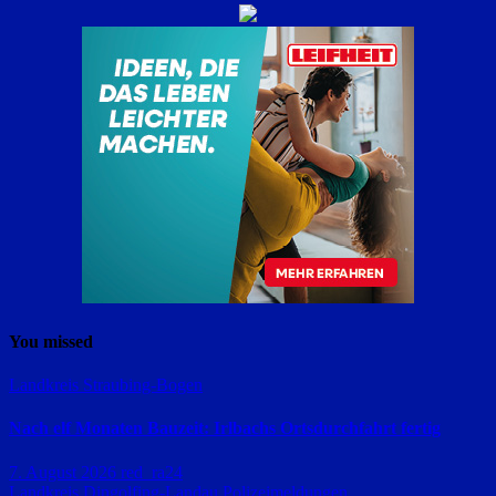
You missed
Landkreis Straubing-Bogen
Nach elf Monaten Bauzeit: Irlbachs Ortsdurchfahrt fertig
7. August 2026
red_ra24
Landkreis Dingolfing-Landau
Polizeimeldungen