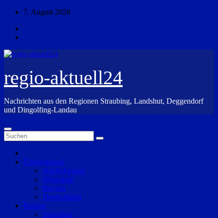
Zum
7. August 2026
Inhalt
springen
regio-aktuell24
Nachrichten aus den Regionen Straubing, Landshut, Deggendorf
und Dingolfing-Landau
Überregional
Niederbayern
Oberpfalz
Bayern
Deutschland
Region
Straubing