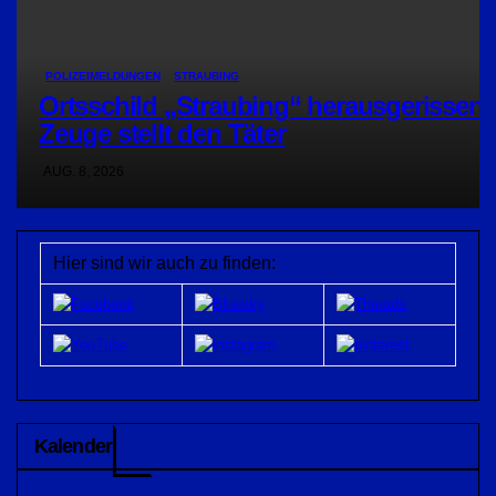
POLIZEIMELDUNGEN
STRAUBING
Ortsschild „Straubing“ herausgerissen:
Zeuge stellt den Täter
AUG. 8, 2026
Hier sind wir auch zu finden:
Kalender