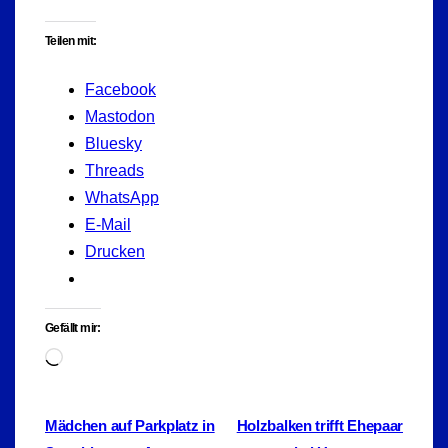
Teilen mit:
Facebook
Mastodon
Bluesky
Threads
WhatsApp
E-Mail
Drucken
Gefällt mir:
Wird
geladen …
Beitragsnavigation
Mädchen auf Parkplatz in
Holzbalken trifft Ehepaar