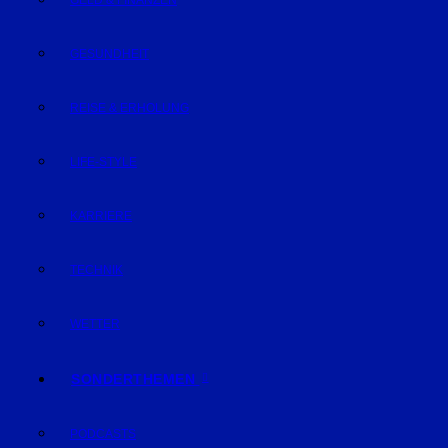
GELD & FINANZEN
GESUNDHEIT
REISE & ERHOLUNG
LIFE-STYLE
KARRIERE
TECHNIK
WETTER
SONDERTHEMEN
PODCASTS