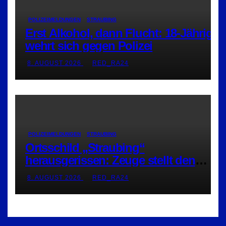
POLIZEIMELDUNGEN
STRAUBING
Erst Alkohol, dann Flucht: 18-Jährige
wehrt sich gegen Polizei
8. AUGUST 2026
RED_RA24
POLIZEIMELDUNGEN
STRAUBING
Ortsschild „Straubing“
herausgerissen: Zeuge stellt den
Täter
8. AUGUST 2026
RED_RA24