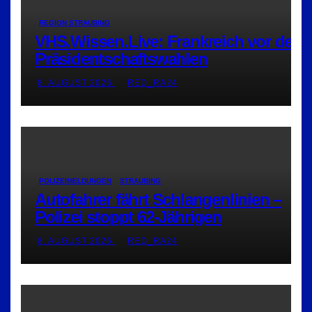
REGION STRAUBING
VHS.Wissen.Live: Frankreich vor den
Präsidentschaftswahlen
8. AUGUST 2026
RED_RA24
POLIZEIMELDUNGEN
STRAUBING
Autofahrer fährt Schlangenlinien –
Polizei stoppt 62-Jährigen
8. AUGUST 2026
RED_RA24