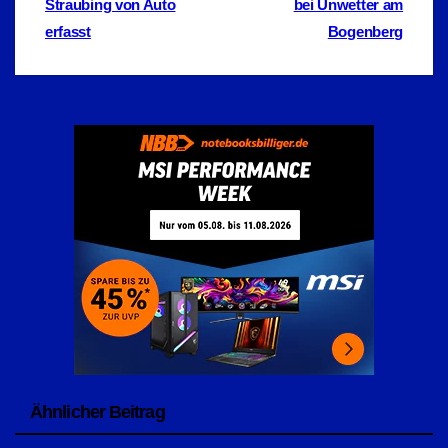
Straubing von Auto
bei Unwetter am
erfasst
Bogenberg
Ähnlicher Beitrag