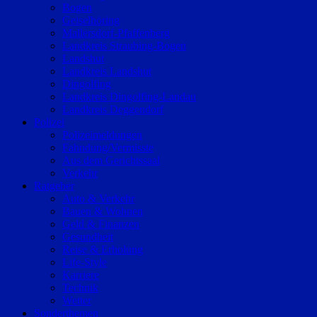
Bogen
Geiselhöring
Mallersdorf-Pfaffenberg
Landkreis Straubing-Bogen
Landshut
Landkreis Landshut
Dingolfing
Landkreis Dingolfing-Landau
Landkreis Deggendorf
Polizei
Polizeimeldungen
Fahndung/Vermisste
Aus dem Gerichtssaal
Verkehr
Ratgeber
Auto & Verkehr
Bauen & Wohnen
Geld & Finanzen
Gesundheit
Reise & Erholung
Life-Style
Karriere
Technik
Wetter
Sonderthemen