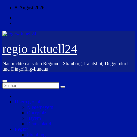
Zum
8. August 2026
Inhalt
springen
regio-aktuell24
Nachrichten aus den Regionen Straubing, Landshut, Deggendorf
und Dingolfing-Landau
Überregional
Niederbayern
Oberpfalz
Bayern
Deutschland
Region
Straubing