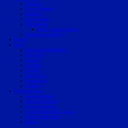
Podcasts
Kids & Teenies
Senioren
Katz & Hund
Valentinstag
Meine Liebeserklärung
Bundestagswahl 2017
Vereine
Sport
Eishockey/Inlinehockey
Volleyball
Fussball
Handball
Football
Trabrennen
Kampfsport
Sonstige
Veranstaltungen
Veranstaltungen
Region Straubing
Region Landshut
Region Dingolfing-Landau
Raum Deggendorf
Bluval