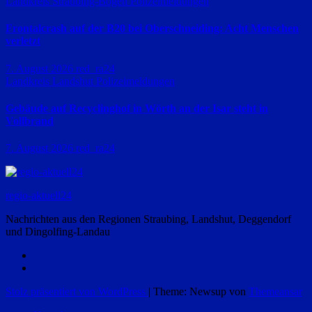
Landkreis Straubing-Bogen
Polizeimeldungen
Frontalcrash auf der B20 bei Oberschneiding: Acht Menschen
verletzt
7. August 2026
red_ra24
Landkreis Landshut
Polizeimeldungen
Gebäude auf Recyclinghof in Wörth an der Isar steht in
Vollbrand
7. August 2026
red_ra24
regio-aktuell24
Nachrichten aus den Regionen Straubing, Landshut, Deggendorf
und Dingolfing-Landau
Stolz präsentiert von WordPress
|
Theme: Newsup von
Themeansar