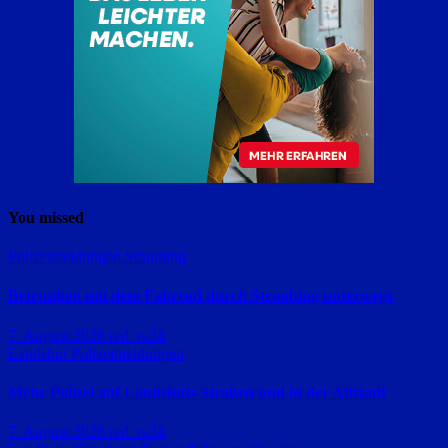
You missed
Polizeimeldungen
Straubing
Betrunken mit dem Fahrrad durch Straubing unterwegs
7. August 2026
red_ra24
Landshut
Polizeimeldungen
Mehr Polizei auf Landshuts Straßen und in der Altstadt
7. August 2026
red_ra24