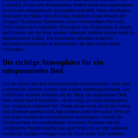
Lavendel, Rosen oder Kornblumen, fördert durch den angenehmen
Geruch die entspannende Atmosphäre und hilft, Stress abzubauen.
Badesalze der Marke Ben & Anna, erhältlich in den Filialen der
Drogerie Rossmann, beinhalten zudem hochwertiges Meersalz.
Darin finden sich essenzielle Mineralien wie Magnesium, Kalzium
und Kalium, die die Haut stärken. Meersalz entfernt zudem sanft die
abgestorbenen Zellen. Die Badesalze enthalten weiterhin
feuchtigkeitsspendende Komponenten, die dem Austrocknen
vorbeugen.
Die richtige Atmosphäre für ein
entspannendes Bad
Um das Beste aus dem Wannenerlebnis herauszuholen, sollte man
während der kleinen Auszeit eine schöne Stimmung kreieren. Das
Gefühl des warmen Wassers auf der Haut, ein angenehmer Duft,
leise Musik und Kerzenlicht – all das trägt zu einem entspannten
und sinnlichen Ambiente bei. Damit dieses nicht durch ein Jucken
oder Brennen gestört wird, legen immer mehr Menschen Wert auf
eine hohe Qualität der aromatisierten Badezusätze. Gerade für
Wellness-Fans mit empfindlicher Haut sind Produkte aus der
zertifizierten Naturkosmetik eine gute Wahl, da sie über keinerlei
chemische Zusätze verfügen und die Haut somit nicht irritieren.