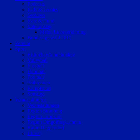
Podcasts
Kids & Teenies
Senioren
Katz & Hund
Valentinstag
Meine Liebeserklärung
Bundestagswahl 2017
Vereine
Sport
Eishockey/Inlinehockey
Volleyball
Fussball
Handball
Football
Trabrennen
Kampfsport
Sonstige
Veranstaltungen
Veranstaltungen
Region Straubing
Region Landshut
Region Dingolfing-Landau
Raum Deggendorf
Bluval