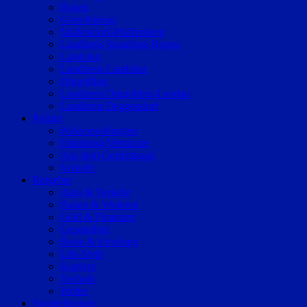
Bogen
Geiselhöring
Mallersdorf-Pfaffenberg
Landkreis Straubing-Bogen
Landshut
Landkreis Landshut
Dingolfing
Landkreis Dingolfing-Landau
Landkreis Deggendorf
Polizei
Polizeimeldungen
Fahndung/Vermisste
Aus dem Gerichtssaal
Verkehr
Ratgeber
Auto & Verkehr
Bauen & Wohnen
Geld & Finanzen
Gesundheit
Reise & Erholung
Life-Style
Karriere
Technik
Wetter
Sonderthemen