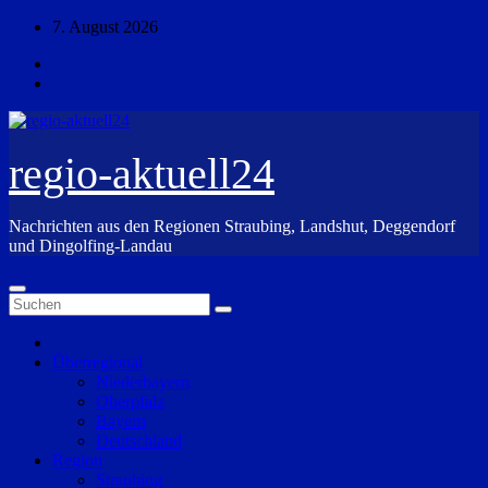
Zum
7. August 2026
Inhalt
springen
regio-aktuell24
Nachrichten aus den Regionen Straubing, Landshut, Deggendorf
und Dingolfing-Landau
Überregional
Niederbayern
Oberpfalz
Bayern
Deutschland
Region
Straubing