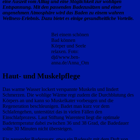
eine Auszeit vom Alltag und eine Möglichkeit zur wohligen
Entspannung. Mit den passenden Badezusätzen und einer
angenehmen Atmosphäre wird das Baden zu einem wahren
Wellness-Erlebnis. Dazu bietet es einige gesundheitliche Vorteile.
Bei einem schönen
Bad können
Körper und Seele
relaxen. Foto:
djd/www.ben-
anna.de/Anna_Om
Haut- und Muskelpflege
Das warme Wasser lockert verspannte Muskeln und lindert
Schmerzen. Die wohlige Wärme regt zudem die Durchblutung des
Körpers an und kann so Muskelkater vorbeugen und die
Regeneration beschleunigen. Badet man kurz vor dem
Schlafengehen, unterstützt das in vielen Fällen den
Einschlafprozess. Laut Stiftung Warentest liegt die optimale
Badetemperatur dabei zwischen 36 und 38 Grad, die Badedauer
sollte 30 Minuten nicht übersteigen.
Ein passender Badezusatz, etwa ein Badesalz mit dem Duft von