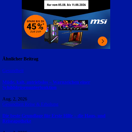
Ähnlicher Beitrag
Gesundheit
Müde, kalt, antriebslos – Warnzeichen einer
Schilddrüsenunterfunktion
Aug. 2, 2026
Gesundheit
Reise & Erholung
Die beste Grundlage für Erste Hilfe – die Haus- und
Reiseapotheke