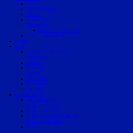
Podcasts
Kids & Teenies
Senioren
Katz & Hund
Valentinstag
Meine Liebeserklärung
Bundestagswahl 2017
Vereine
Sport
Eishockey/Inlinehockey
Volleyball
Fussball
Handball
Football
Trabrennen
Kampfsport
Sonstige
Veranstaltungen
Veranstaltungen
Region Straubing
Region Landshut
Region Dingolfing-Landau
Raum Deggendorf
Bluval