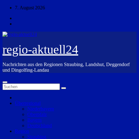
Zum
7. August 2026
Inhalt
springen
regio-aktuell24
Nachrichten aus den Regionen Straubing, Landshut, Deggendorf
und Dingolfing-Landau
Überregional
Niederbayern
Oberpfalz
Bayern
Deutschland
Region
Straubing