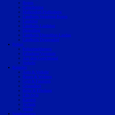
Bogen
Geiselhöring
Mallersdorf-Pfaffenberg
Landkreis Straubing-Bogen
Landshut
Landkreis Landshut
Dingolfing
Landkreis Dingolfing-Landau
Landkreis Deggendorf
Polizei
Polizeimeldungen
Fahndung/Vermisste
Aus dem Gerichtssaal
Verkehr
Ratgeber
Auto & Verkehr
Bauen & Wohnen
Geld & Finanzen
Gesundheit
Reise & Erholung
Life-Style
Karriere
Technik
Wetter
Sonderthemen