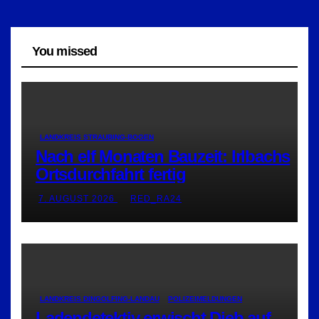
You missed
LANDKREIS STRAUBING-BOGEN
Nach elf Monaten Bauzeit: Irlbachs
Ortsdurchfahrt fertig
7. AUGUST 2026
RED_RA24
LANDKREIS DINGOLFING-LANDAU
POLIZEIMELDUNGEN
Ladendetektiv erwischt Dieb auf