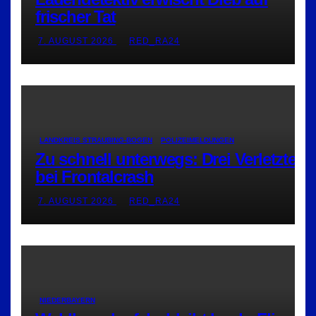
frischer Tat
7. AUGUST 2026
RED_RA24
LANDKREIS STRAUBING-BOGEN
POLIZEIMELDUNGEN
Zu schnell unterwegs: Drei Verletzte
bei Frontalcrash
7. AUGUST 2026
RED_RA24
NIEDERBAYERN