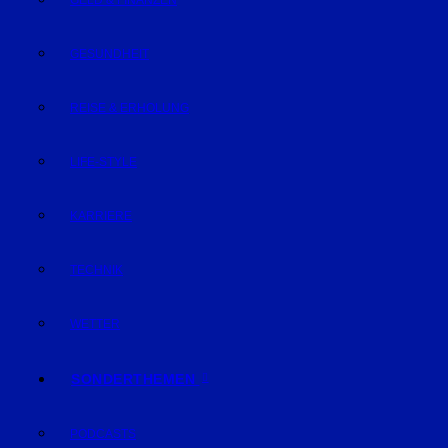
GELD & FINANZEN
GESUNDHEIT
REISE & ERHOLUNG
LIFE-STYLE
KARRIERE
TECHNIK
WETTER
SONDERTHEMEN
PODCASTS