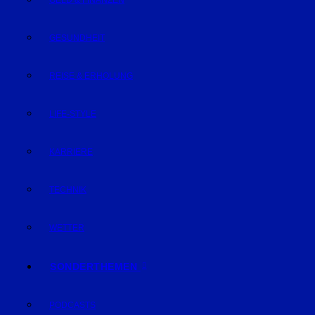
GELD & FINANZEN
GESUNDHEIT
REISE & ERHOLUNG
LIFE-STYLE
KARRIERE
TECHNIK
WETTER
SONDERTHEMEN
PODCASTS