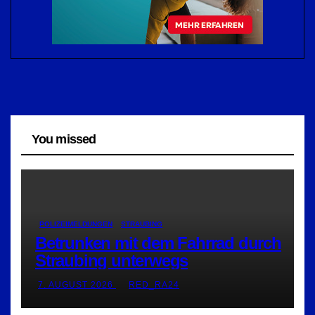
You missed
POLIZEIMELDUNGEN
STRAUBING
Betrunken mit dem Fahrrad durch
Straubing unterwegs
7. AUGUST 2026
RED_RA24