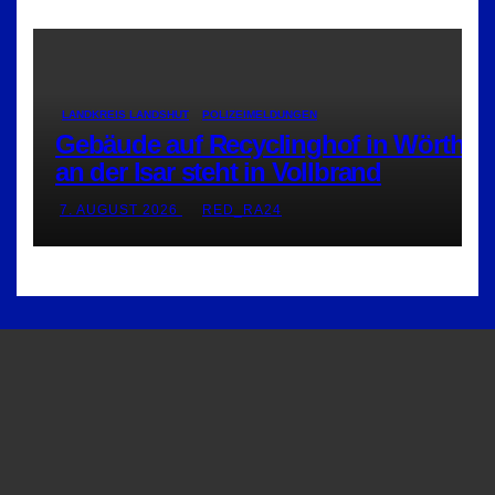
LANDKREIS LANDSHUT
POLIZEIMELDUNGEN
Gebäude auf Recyclinghof in Wörth
an der Isar steht in Vollbrand
7. AUGUST 2026
RED_RA24