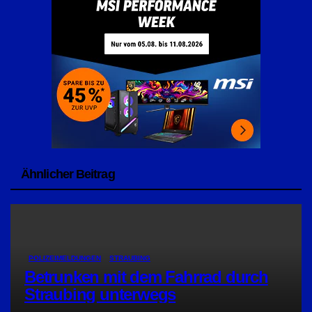
Ähnlicher Beitrag
POLIZEIMELDUNGEN
STRAUBING
Betrunken mit dem Fahrrad durch
Straubing unterwegs