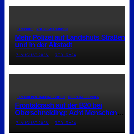
LANDSHUT
POLIZEIMELDUNGEN
Mehr Polizei auf Landshuts Straßen
und in der Altstadt
7. AUGUST 2026
RED_RA24
LANDKREIS STRAUBING-BOGEN
POLIZEIMELDUNGEN
Frontalcrash auf der B20 bei
Oberschneiding: Acht Menschen
verletzt
7. AUGUST 2026
RED_RA24