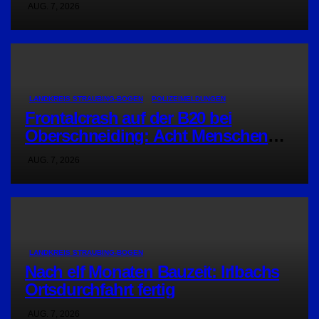
AUG. 7, 2026
LANDKREIS STRAUBING-BOGEN
POLIZEIMELDUNGEN
Frontalcrash auf der B20 bei
Oberschneiding: Acht Menschen
verletzt
AUG. 7, 2026
LANDKREIS STRAUBING-BOGEN
Nach elf Monaten Bauzeit: Irlbachs
Ortsdurchfahrt fertig
AUG. 7, 2026