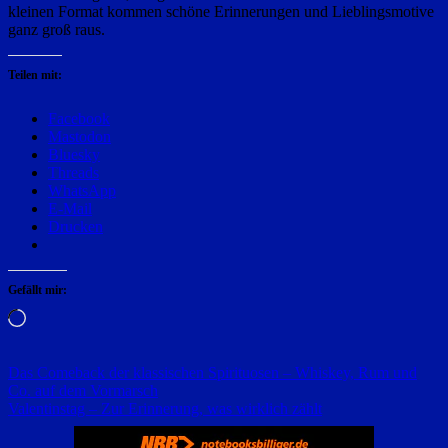
kleinen Format kommen schöne Erinnerungen und Lieblingsmotive
ganz groß raus.
Teilen mit:
Facebook
Mastodon
Bluesky
Threads
WhatsApp
E-Mail
Drucken
Gefällt mir:
Wird
geladen …
Beitragsnavigation
Das Comeback der klassischen Spirituosen – Whiskey, Rum und
Co. auf dem Vormarsch
Valentinstag – Zur Erinnerung, was wirklich zählt