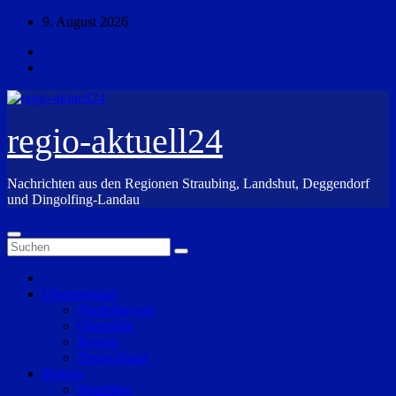
Zum
9. August 2026
Inhalt
springen
regio-aktuell24
Nachrichten aus den Regionen Straubing, Landshut, Deggendorf
und Dingolfing-Landau
Überregional
Niederbayern
Oberpfalz
Bayern
Deutschland
Region
Straubing