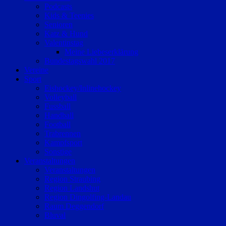
Podcasts
Kids & Teenies
Senioren
Katz & Hund
Valentinstag
Meine Liebeserklärung
Bundestagswahl 2017
Vereine
Sport
Eishockey/Inlinehockey
Volleyball
Fussball
Handball
Football
Trabrennen
Kampfsport
Sonstige
Veranstaltungen
Veranstaltungen
Region Straubing
Region Landshut
Region Dingolfing-Landau
Raum Deggendorf
Bluval