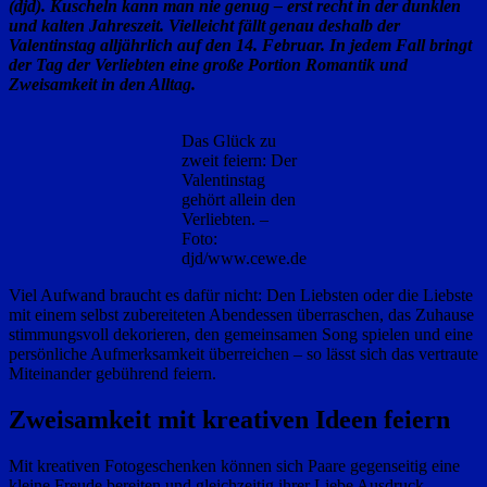
(djd). Kuscheln kann man nie genug – erst recht in der dunklen
und kalten Jahreszeit. Vielleicht fällt genau deshalb der
Valentinstag alljährlich auf den 14. Februar. In jedem Fall bringt
der Tag der Verliebten eine große Portion Romantik und
Zweisamkeit in den Alltag.
Das Glück zu
zweit feiern: Der
Valentinstag
gehört allein den
Verliebten. –
Foto:
djd/www.cewe.de
Viel Aufwand braucht es dafür nicht: Den Liebsten oder die Liebste
mit einem selbst zubereiteten Abendessen überraschen, das Zuhause
stimmungsvoll dekorieren, den gemeinsamen Song spielen und eine
persönliche Aufmerksamkeit überreichen – so lässt sich das vertraute
Miteinander gebührend feiern.
Zweisamkeit mit kreativen Ideen feiern
Mit kreativen Fotogeschenken können sich Paare gegenseitig eine
kleine Freude bereiten und gleichzeitig ihrer Liebe Ausdruck