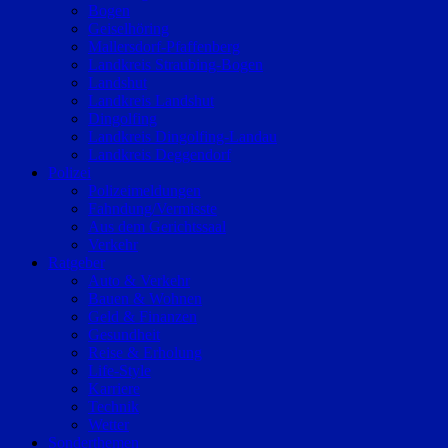
Bogen
Geiselhöring
Mallersdorf-Pfaffenberg
Landkreis Straubing-Bogen
Landshut
Landkreis Landshut
Dingolfing
Landkreis Dingolfing-Landau
Landkreis Deggendorf
Polizei
Polizeimeldungen
Fahndung/Vermisste
Aus dem Gerichtssaal
Verkehr
Ratgeber
Auto & Verkehr
Bauen & Wohnen
Geld & Finanzen
Gesundheit
Reise & Erholung
Life-Style
Karriere
Technik
Wetter
Sonderthemen