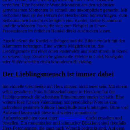
verleihen. Eine liebevolle Wanddekoration aus den schönsten
gemeinsamen Momenten ist schnell und unkompliziert gemacht. Mit
Sicherheit lässt sie die Herzen der Beschenkten höherschlagen. Zum
Selbermachen braucht es lediglich eine Kordel, kleine Klammern
und die schönsten Fotos, die sich zum Beispiel an Cewe-
Fotostationen im örtlichen Handel direkt ausdrucken lassen.
Anschließend die Kordel aufhängen und die Bilder einfach mit den
Klammern befestigen. Eine weitere Möglichkeit ist, das
Lieblingsmotiv mit einer edlen Posterleiste aus Holz stilvoll in Szene
zu setzen. Tipp: Zusätzliche glanzvolle Effekte in Gold, Roségold
oder Silber schaffen einen besonderen Blickfang.
Der Lieblingsmensch ist immer dabei
Individuelle Geschenke mit Herz müssen nicht teuer sein. Mit einem
selbst gestalteten Foto-Schlüsselanhänger in Herzform hat der
Lieblingsmensch die schönsten Erinnerungen immer bei sich. Eine
weitere Idee für den Valentinstag mit persönlicher Note ist eine
individuell gestaltete Silikon-Handyhülle zum Umhängen. Ohne viel
Aufwand lassen sich diese und weitere romantische
Aufmerksamkeiten etwa unter
www.cewe.de
direkt gestalten und
bestellen. Ein romantischer und schmucker Blickfang sind ebenfalls
Herz-Fotomagnete, die ganz nach Wunsch bedruckt sind. Auf dem