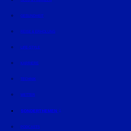
GELD & FINANZEN
GESUNDHEIT
REISE & ERHOLUNG
LIFE-STYLE
KARRIERE
TECHNIK
WETTER
SONDERTHEMEN
PODCASTS