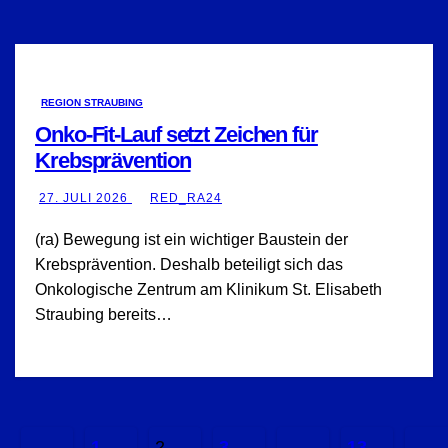
REGION STRAUBING
Onko-Fit-Lauf setzt Zeichen für
Krebsprävention
27. JULI 2026
RED_RA24
(ra) Bewegung ist ein wichtiger Baustein der
Krebsprävention. Deshalb beteiligt sich das
Onkologische Zentrum am Klinikum St. Elisabeth
Straubing bereits…
Seitennummerierung
1
2
3
…
13