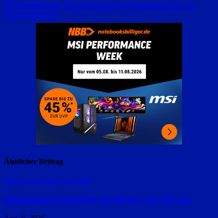
Mit Europameister Thomas Helmer und Gutscheinbuch.de ins
Sommermärchen
Ähnlicher Beitrag
Polizeimeldungen
Straubing
Amphetamin in Grünanlage: 36-Jähriger wirft Tüte weg