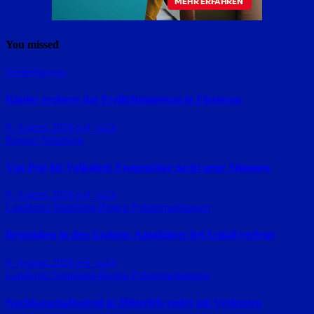
You missed
Niederbayern
Kinder erobern das Freilichtmuseum in Finsterau
9. August 2026
red_ra24
Region Straubing
Von Pop bis Volkslied: Frauenchor sucht neue Stimmen
9. August 2026
red_ra24
Landkreis Straubing-Bogen
Polizeimeldungen
Betrunken in den Graben: Autofahrer bei Unfall verletzt
9. August 2026
red_ra24
Landkreis Straubing-Bogen
Polizeimeldungen
Nachbarschaftsstreit in Mitterfels endet mit Verletzten