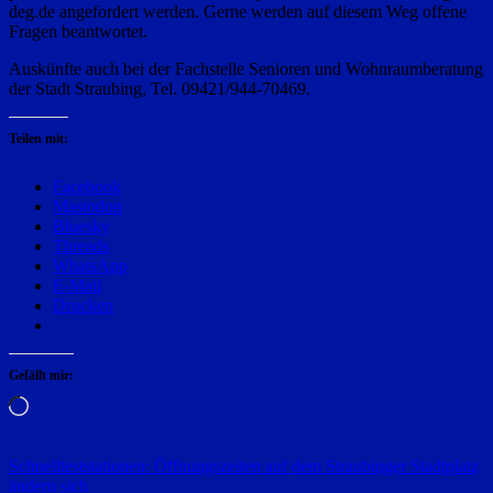
deg.de angefordert werden. Gerne werden auf diesem Weg offene
Fragen beantwortet.
Auskünfte auch bei der Fachstelle Senioren und Wohnraumberatung
der Stadt Straubing, Tel. 09421/944-70469.
Teilen mit:
Facebook
Mastodon
Bluesky
Threads
WhatsApp
E-Mail
Drucken
Gefällt mir:
Wird
geladen …
Beitragsnavigation
Schnellteststationen: Öffnungszeiten auf dem Straubinger Stadtplatz
ändern sich