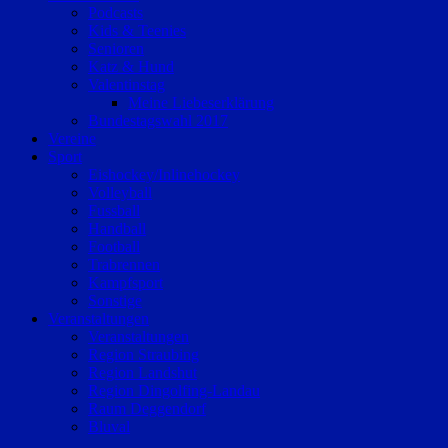
Podcasts
Kids & Teenies
Senioren
Katz & Hund
Valentinstag
Meine Liebeserklärung
Bundestagswahl 2017
Vereine
Sport
Eishockey/Inlinehockey
Volleyball
Fussball
Handball
Football
Trabrennen
Kampfsport
Sonstige
Veranstaltungen
Veranstaltungen
Region Straubing
Region Landshut
Region Dingolfing-Landau
Raum Deggendorf
Bluval