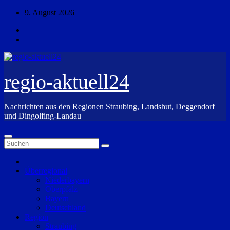
Zum
9. August 2026
Inhalt
springen
regio-aktuell24
Nachrichten aus den Regionen Straubing, Landshut, Deggendorf
und Dingolfing-Landau
Überregional
Niederbayern
Oberpfalz
Bayern
Deutschland
Region
Straubing