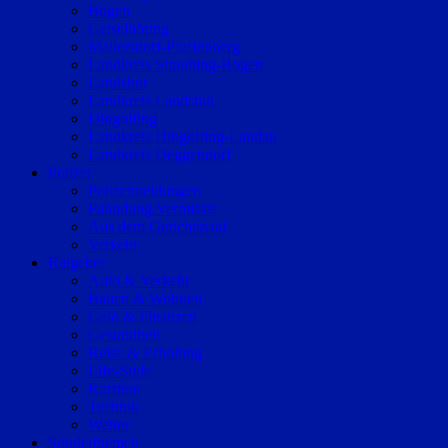
Bogen
Geiselhöring
Mallersdorf-Pfaffenberg
Landkreis Straubing-Bogen
Landshut
Landkreis Landshut
Dingolfing
Landkreis Dingolfing-Landau
Landkreis Deggendorf
Polizei
Polizeimeldungen
Fahndung/Vermisste
Aus dem Gerichtssaal
Verkehr
Ratgeber
Auto & Verkehr
Bauen & Wohnen
Geld & Finanzen
Gesundheit
Reise & Erholung
Life-Style
Karriere
Technik
Wetter
Sonderthemen