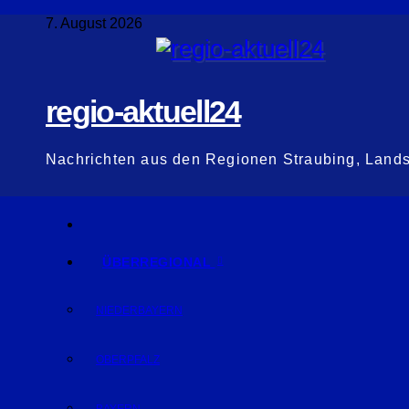
Zum
7. August 2026
Inhalt
springen
regio-aktuell24
Nachrichten aus den Regionen Straubing, Land
ÜBERREGIONAL
NIEDERBAYERN
OBERPFALZ