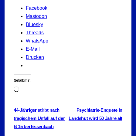
Facebook
Mastodon
Bluesky
Threads
WhatsApp
E-Mail
Drucken
Gefällt mir:
Wird
geladen …
Beitragsnavigation
44-Jähriger stirbt nach
Psychiatrie-Enquete in
tragischem Unfall auf der
Landshut wird 50 Jahre alt
B 15 bei Essenbach