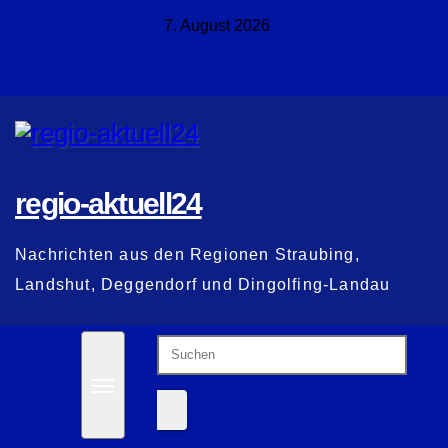
Zum
7. August 2026
Inhalt
springen
regio-aktuell24
Nachrichten aus den Regionen Straubing,
Landshut, Deggendorf und Dingolfing-Landau