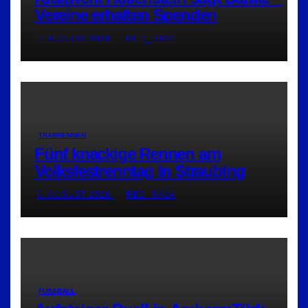
Vereine erhalten Spenden
7. AUGUST 2026
RED_RA24
TRABRENNEN
Fünf knackige Rennen am
Volksfestrenntag in Straubing
6. AUGUST 2026
RED_RA24
FUSSBALL