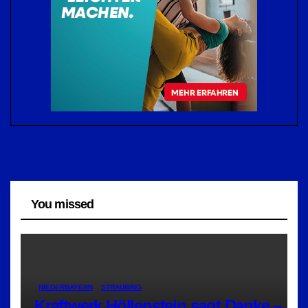
You missed
NIEDERBAYERN
STRAUBING
Kraftwerk Höllenstein sagt Danke –