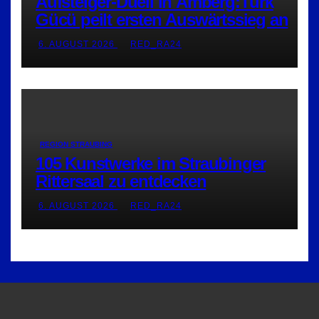
Aufsteiger-Duell in Amberg:Türk
Gücü peilt ersten Auswärtssieg an
6. AUGUST 2026
RED_RA24
REGION STRAUBING
105 Kunstwerke im Straubinger
Rittersaal zu entdecken
6. AUGUST 2026
RED_RA24