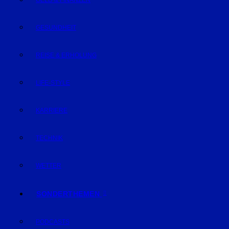
GELD & FINANZEN
GESUNDHEIT
REISE & ERHOLUNG
LIFE-STYLE
KARRIERE
TECHNIK
WETTER
SONDERTHEMEN
PODCASTS