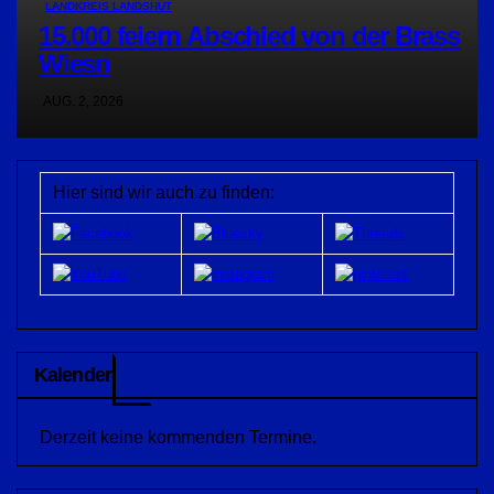
LANDKREIS LANDSHUT
15.000 feiern Abschied von der Brass
Wiesn
AUG. 2, 2026
Hier sind wir auch zu finden:
Kalender
Derzeit keine kommenden Termine.