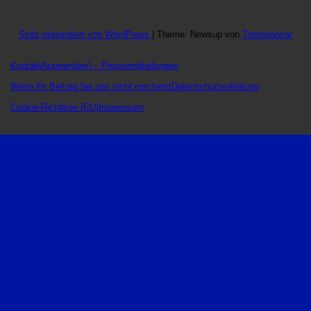
Stolz präsentiert von WordPress
|
Theme: Newsup von
Themeansar
Kontakt
Autoren
(pm) – Pressemitteilungen
Wenn Ihr Beitrag bei uns nicht erscheint
Datenschutzerklärung
Cookie-Richtlinie (EU)
Impressum