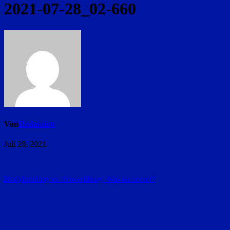
2021-07-28_02-660
Von
Redaktion
Juli 28, 2021
Beitragsnavigation
Bodybuilding vs. Powerlifting: Was ist cooler?