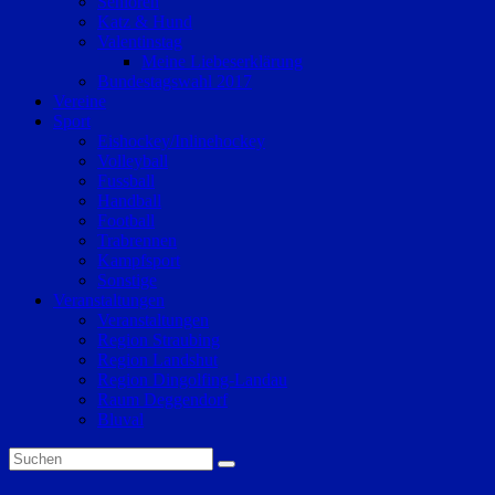
Senioren
Katz & Hund
Valentinstag
Meine Liebeserklärung
Bundestagswahl 2017
Vereine
Sport
Eishockey/Inlinehockey
Volleyball
Fussball
Handball
Football
Trabrennen
Kampfsport
Sonstige
Veranstaltungen
Veranstaltungen
Region Straubing
Region Landshut
Region Dingolfing-Landau
Raum Deggendorf
Bluval