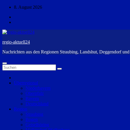
Zum
8. August 2026
Inhalt
springen
regio-aktuell24
Nachrichten aus den Regionen Straubing, Landshut, Deggendorf un
Überregional
Niederbayern
Oberpfalz
Bayern
Deutschland
Region
Straubing
Bogen
Geiselhöring
Mallersdorf-Pfaffenberg