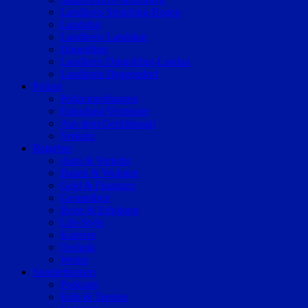
Landkreis Straubing-Bogen
Landshut
Landkreis Landshut
Dingolfing
Landkreis Dingolfing-Landau
Landkreis Deggendorf
Polizei
Polizeimeldungen
Fahndung/Vermisste
Aus dem Gerichtssaal
Verkehr
Ratgeber
Auto & Verkehr
Bauen & Wohnen
Geld & Finanzen
Gesundheit
Reise & Erholung
Life-Style
Karriere
Technik
Wetter
Sonderthemen
Podcasts
Kids & Teenies