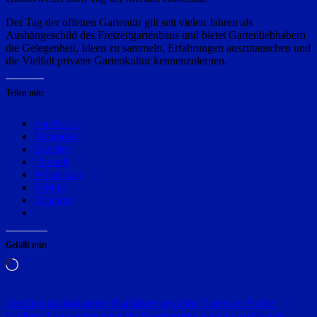
Der Tag der offenen Gartentür gilt seit vielen Jahren als
Aushängeschild des Freizeitgartenbaus und bietet Gartenliebhabern
die Gelegenheit, Ideen zu sammeln, Erfahrungen auszutauschen und
die Vielfalt privater Gartenkultur kennenzulernen.
Teilen mit:
Facebook
Mastodon
Bluesky
Threads
WhatsApp
E-Mail
Drucken
Gefällt mir:
Wird
geladen …
Beitragsnavigation
Deutlich alkoholisierter Radfahrer gerät ins Visier der Polizei
Faulbrut-Lage entspannt sich: Sperrbezirke werden verkleinert