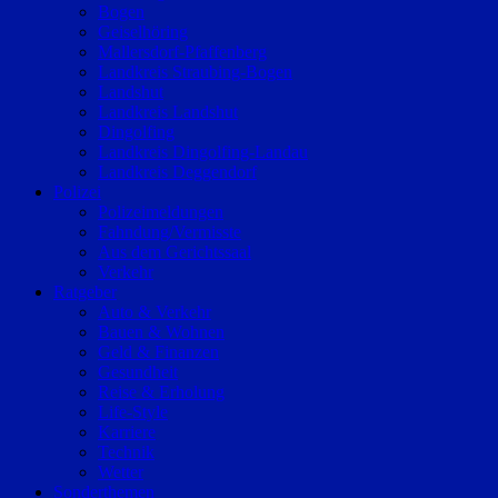
Bogen
Geiselhöring
Mallersdorf-Pfaffenberg
Landkreis Straubing-Bogen
Landshut
Landkreis Landshut
Dingolfing
Landkreis Dingolfing-Landau
Landkreis Deggendorf
Polizei
Polizeimeldungen
Fahndung/Vermisste
Aus dem Gerichtssaal
Verkehr
Ratgeber
Auto & Verkehr
Bauen & Wohnen
Geld & Finanzen
Gesundheit
Reise & Erholung
Life-Style
Karriere
Technik
Wetter
Sonderthemen