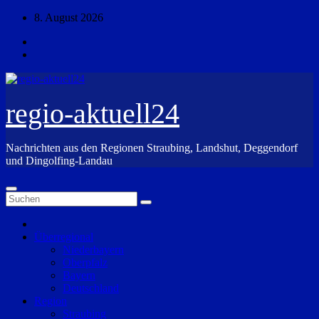
Zum
8. August 2026
Inhalt
springen
regio-aktuell24
Nachrichten aus den Regionen Straubing, Landshut, Deggendorf
und Dingolfing-Landau
Überregional
Niederbayern
Oberpfalz
Bayern
Deutschland
Region
Straubing