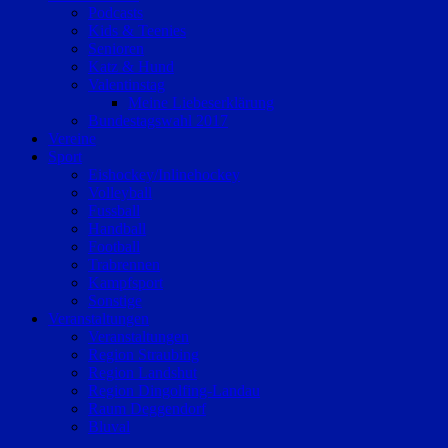
Podcasts
Kids & Teenies
Senioren
Katz & Hund
Valentinstag
Meine Liebeserklärung
Bundestagswahl 2017
Vereine
Sport
Eishockey/Inlinehockey
Volleyball
Fussball
Handball
Football
Trabrennen
Kampfsport
Sonstige
Veranstaltungen
Veranstaltungen
Region Straubing
Region Landshut
Region Dingolfing-Landau
Raum Deggendorf
Bluval