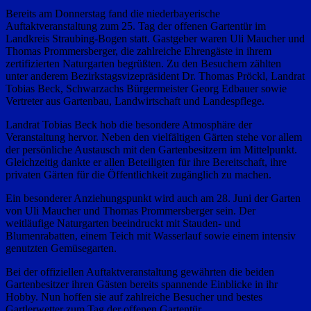
Bereits am Donnerstag fand die niederbayerische
Auftaktveranstaltung zum 25. Tag der offenen Gartentür im
Landkreis Straubing-Bogen statt. Gastgeber waren Uli Maucher und
Thomas Prommersberger, die zahlreiche Ehrengäste in ihrem
zertifizierten Naturgarten begrüßten. Zu den Besuchern zählten
unter anderem Bezirkstagsvizepräsident Dr. Thomas Pröckl, Landrat
Tobias Beck, Schwarzachs Bürgermeister Georg Edbauer sowie
Vertreter aus Gartenbau, Landwirtschaft und Landespflege.
Landrat Tobias Beck hob die besondere Atmosphäre der
Veranstaltung hervor. Neben den vielfältigen Gärten stehe vor allem
der persönliche Austausch mit den Gartenbesitzern im Mittelpunkt.
Gleichzeitig dankte er allen Beteiligten für ihre Bereitschaft, ihre
privaten Gärten für die Öffentlichkeit zugänglich zu machen.
Ein besonderer Anziehungspunkt wird auch am 28. Juni der Garten
von Uli Maucher und Thomas Prommersberger sein. Der
weitläufige Naturgarten beeindruckt mit Stauden- und
Blumenrabatten, einem Teich mit Wasserlauf sowie einem intensiv
genutzten Gemüsegarten.
Bei der offiziellen Auftaktveranstaltung gewährten die beiden
Gartenbesitzer ihren Gästen bereits spannende Einblicke in ihr
Hobby. Nun hoffen sie auf zahlreiche Besucher und bestes
Gartlerwetter zum Tag der offenen Gartentür.