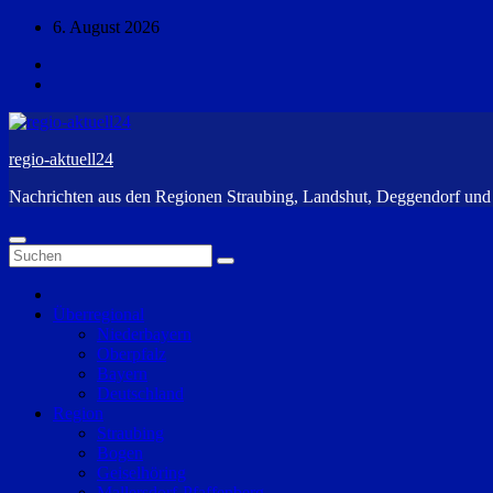
Zum
6. August 2026
Inhalt
springen
regio-aktuell24
Nachrichten aus den Regionen Straubing, Landshut, Deggendorf un
Überregional
Niederbayern
Oberpfalz
Bayern
Deutschland
Region
Straubing
Bogen
Geiselhöring
Mallersdorf-Pfaffenberg