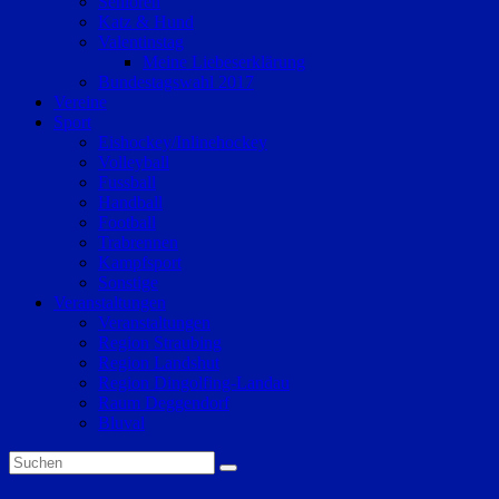
Senioren
Katz & Hund
Valentinstag
Meine Liebeserklärung
Bundestagswahl 2017
Vereine
Sport
Eishockey/Inlinehockey
Volleyball
Fussball
Handball
Football
Trabrennen
Kampfsport
Sonstige
Veranstaltungen
Veranstaltungen
Region Straubing
Region Landshut
Region Dingolfing-Landau
Raum Deggendorf
Bluval