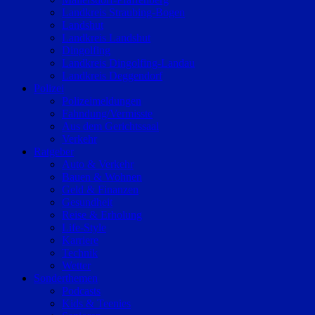
Landkreis Straubing-Bogen
Landshut
Landkreis Landshut
Dingolfing
Landkreis Dingolfing-Landau
Landkreis Deggendorf
Polizei
Polizeimeldungen
Fahndung/Vermisste
Aus dem Gerichtssaal
Verkehr
Ratgeber
Auto & Verkehr
Bauen & Wohnen
Geld & Finanzen
Gesundheit
Reise & Erholung
Life-Style
Karriere
Technik
Wetter
Sonderthemen
Podcasts
Kids & Teenies