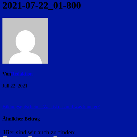
2021-07-22_01-800
Von
Redaktion
Juli 22, 2021
Beitragsnavigation
Bildungsgutschein – Was ist das und was kann er?
Ähnlicher Beitrag
Hier sind wir auch zu finden: