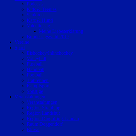
Podcasts
Kids & Teenies
Senioren
Katz & Hund
Valentinstag
Meine Liebeserklärung
Bundestagswahl 2017
Vereine
Sport
Eishockey/Inlinehockey
Volleyball
Fussball
Handball
Football
Trabrennen
Kampfsport
Sonstige
Veranstaltungen
Veranstaltungen
Region Straubing
Region Landshut
Region Dingolfing-Landau
Raum Deggendorf
Bluval