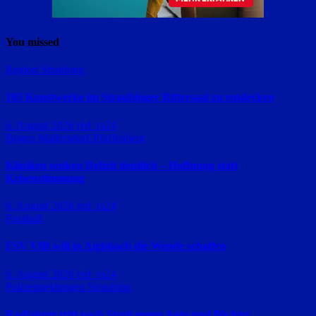
You missed
Region Straubing
105 Kunstwerke im Straubinger Rittersaal zu entdecken
6. August 2026
red_ra24
Bogen
Mallersdorf-Pfaffenberg
Kliniken senken Defizit deutlich – Hoffnung statt
Krisenstimmung
6. August 2026
red_ra24
Fussball
FSV VfB will in Aiglsbach die Wende schaffen
6. August 2026
red_ra24
Polizeimeldungen
Straubing
Radfahrer tritt nach Streit gegen Auto und flüchtet