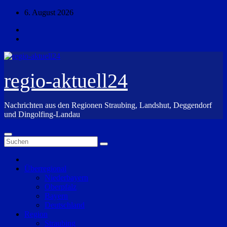
Zum
6. August 2026
Inhalt
springen
regio-aktuell24
Nachrichten aus den Regionen Straubing, Landshut, Deggendorf
und Dingolfing-Landau
Überregional
Niederbayern
Oberpfalz
Bayern
Deutschland
Region
Straubing