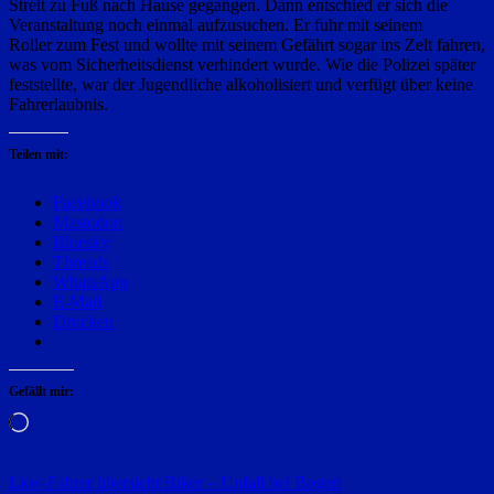
Streit zu Fuß nach Hause gegangen. Dann entschied er sich die
Veranstaltung noch einmal aufzusuchen. Er fuhr mit seinem
Roller zum Fest und wollte mit seinem Gefährt sogar ins Zelt fahren,
was vom Sicherheitsdienst verhindert wurde. Wie die Polizei später
feststellte, war der Jugendliche alkoholisiert und verfügt über keine
Fahrerlaubnis.
Teilen mit:
Facebook
Mastodon
Bluesky
Threads
WhatsApp
E-Mail
Drucken
Gefällt mir:
Wird
geladen …
Beitragsnavigation
Lkw-Fahrer übersieht Biker – Unfall bei Bogen