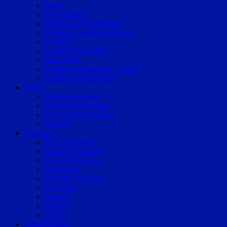
Bogen
Geiselhöring
Mallersdorf-Pfaffenberg
Landkreis Straubing-Bogen
Landshut
Landkreis Landshut
Dingolfing
Landkreis Dingolfing-Landau
Landkreis Deggendorf
Polizei
Polizeimeldungen
Fahndung/Vermisste
Aus dem Gerichtssaal
Verkehr
Ratgeber
Auto & Verkehr
Bauen & Wohnen
Geld & Finanzen
Gesundheit
Reise & Erholung
Life-Style
Karriere
Technik
Wetter
Sonderthemen