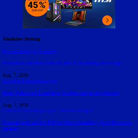
Ähnlicher Beitrag
Polizeimeldungen
Straubing
Betrunken mit dem Fahrrad durch Straubing unterwegs
Aug. 7, 2026
Landshut
Polizeimeldungen
Mehr Polizei auf Landshuts Straßen und in der Altstadt
Aug. 7, 2026
Landkreis Straubing-Bogen
Polizeimeldungen
Frontalcrash auf der B20 bei Oberschneiding: Acht Menschen
verletzt