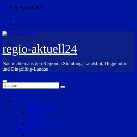
Zum
8. August 2026
Inhalt
springen
regio-aktuell24
Nachrichten aus den Regionen Straubing, Landshut, Deggendorf
und Dingolfing-Landau
Überregional
Niederbayern
Oberpfalz
Bayern
Deutschland
Region
Straubing