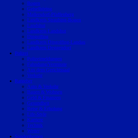
Bogen
Geiselhöring
Mallersdorf-Pfaffenberg
Landkreis Straubing-Bogen
Landshut
Landkreis Landshut
Dingolfing
Landkreis Dingolfing-Landau
Landkreis Deggendorf
Polizei
Polizeimeldungen
Fahndung/Vermisste
Aus dem Gerichtssaal
Verkehr
Ratgeber
Auto & Verkehr
Bauen & Wohnen
Geld & Finanzen
Gesundheit
Reise & Erholung
Life-Style
Karriere
Technik
Wetter
Sonderthemen