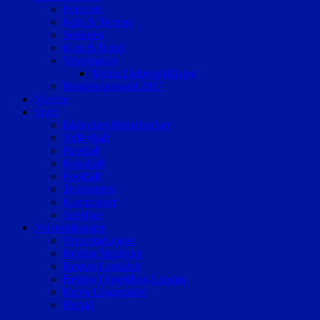
Podcasts
Kids & Teenies
Senioren
Katz & Hund
Valentinstag
Meine Liebeserklärung
Bundestagswahl 2017
Vereine
Sport
Eishockey/Inlinehockey
Volleyball
Fussball
Handball
Football
Trabrennen
Kampfsport
Sonstige
Veranstaltungen
Veranstaltungen
Region Straubing
Region Landshut
Region Dingolfing-Landau
Raum Deggendorf
Bluval