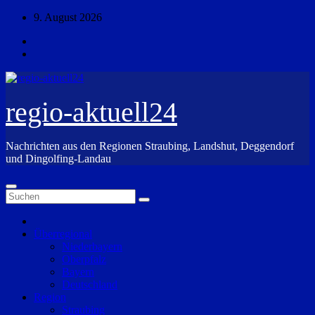
Zum
9. August 2026
Inhalt
springen
regio-aktuell24
Nachrichten aus den Regionen Straubing, Landshut, Deggendorf
und Dingolfing-Landau
Überregional
Niederbayern
Oberpfalz
Bayern
Deutschland
Region
Straubing