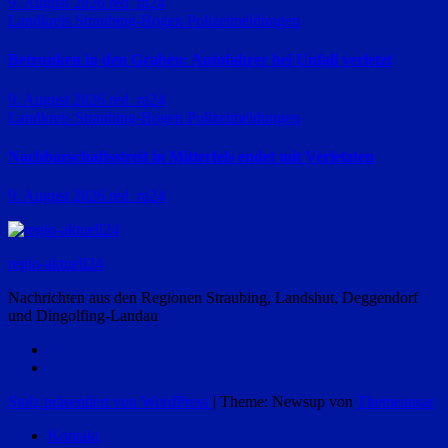
9. August 2026
red_ra24
Landkreis Straubing-Bogen
Polizeimeldungen
Betrunken in den Graben: Autofahrer bei Unfall verletzt
9. August 2026
red_ra24
Landkreis Straubing-Bogen
Polizeimeldungen
Nachbarschaftsstreit in Mitterfels endet mit Verletzten
9. August 2026
red_ra24
regio-aktuell24
Nachrichten aus den Regionen Straubing, Landshut, Deggendorf
und Dingolfing-Landau
Stolz präsentiert von WordPress
|
Theme: Newsup von
Themeansar
Kontakt