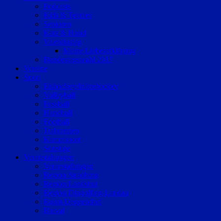
Podcasts
Kids & Teenies
Senioren
Katz & Hund
Valentinstag
Meine Liebeserklärung
Bundestagswahl 2017
Vereine
Sport
Eishockey/Inlinehockey
Volleyball
Fussball
Handball
Football
Trabrennen
Kampfsport
Sonstige
Veranstaltungen
Veranstaltungen
Region Straubing
Region Landshut
Region Dingolfing-Landau
Raum Deggendorf
Bluval