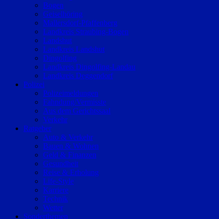
Bogen
Geiselhöring
Mallersdorf-Pfaffenberg
Landkreis Straubing-Bogen
Landshut
Landkreis Landshut
Dingolfing
Landkreis Dingolfing-Landau
Landkreis Deggendorf
Polizei
Polizeimeldungen
Fahndung/Vermisste
Aus dem Gerichtssaal
Verkehr
Ratgeber
Auto & Verkehr
Bauen & Wohnen
Geld & Finanzen
Gesundheit
Reise & Erholung
Life-Style
Karriere
Technik
Wetter
Sonderthemen