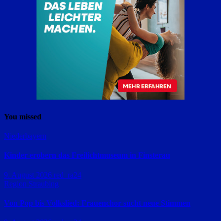
You missed
Niederbayern
Kinder erobern das Freilichtmuseum in Finsterau
9. August 2026
red_ra24
Region Straubing
Von Pop bis Volkslied: Frauenchor sucht neue Stimmen