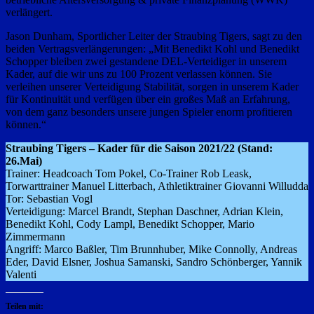
verlängert.
Jason Dunham, Sportlicher Leiter der Straubing Tigers, sagt zu den
beiden Vertragsverlängerungen: „Mit Benedikt Kohl und Benedikt
Schopper bleiben zwei gestandene DEL-Verteidiger in unserem
Kader, auf die wir uns zu 100 Prozent verlassen können. Sie
verleihen unserer Verteidigung Stabilität, sorgen in unserem Kader
für Kontinuität und verfügen über ein großes Maß an Erfahrung,
von dem ganz besonders unsere jungen Spieler enorm profitieren
können.“
Straubing Tigers – Kader für die Saison 2021/22 (Stand:
26.Mai)
Trainer: Headcoach Tom Pokel, Co-Trainer Rob Leask,
Torwarttrainer Manuel Litterbach, Athletiktrainer Giovanni Willudda
Tor: Sebastian Vogl
Verteidigung: Marcel Brandt, Stephan Daschner, Adrian Klein,
Benedikt Kohl, Cody Lampl, Benedikt Schopper, Mario
Zimmermann
Angriff: Marco Baßler, Tim Brunnhuber, Mike Connolly, Andreas
Eder, David Elsner, Joshua Samanski, Sandro Schönberger, Yannik
Valenti
Teilen mit: