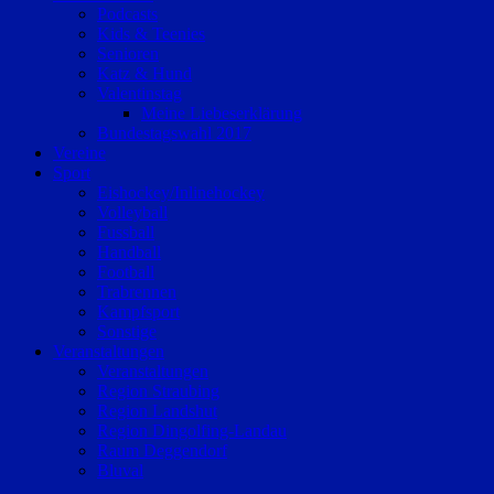
Podcasts
Kids & Teenies
Senioren
Katz & Hund
Valentinstag
Meine Liebeserklärung
Bundestagswahl 2017
Vereine
Sport
Eishockey/Inlinehockey
Volleyball
Fussball
Handball
Football
Trabrennen
Kampfsport
Sonstige
Veranstaltungen
Veranstaltungen
Region Straubing
Region Landshut
Region Dingolfing-Landau
Raum Deggendorf
Bluval