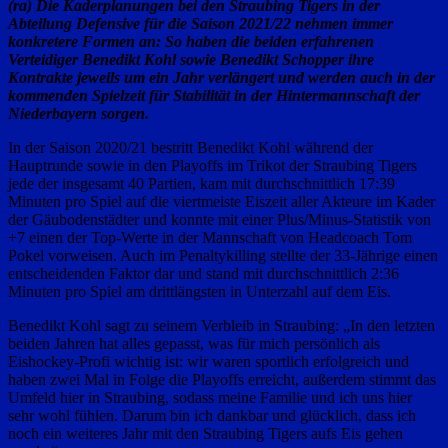
(ra) Die Kaderplanungen bei den Straubing Tigers in der
Abteilung Defensive für die Saison 2021/22 nehmen immer
konkretere Formen an: So haben die beiden erfahrenen
Verteidiger Benedikt Kohl sowie Benedikt Schopper ihre
Kontrakte jeweils um ein Jahr verlängert und werden auch in der
kommenden Spielzeit für Stabilität in der Hintermannschaft der
Niederbayern sorgen.
In der Saison 2020/21 bestritt Benedikt Kohl während der
Hauptrunde sowie in den Playoffs im Trikot der Straubing Tigers
jede der insgesamt 40 Partien, kam mit durchschnittlich 17:39
Minuten pro Spiel auf die viertmeiste Eiszeit aller Akteure im Kader
der Gäubodenstädter und konnte mit einer Plus/Minus-Statistik von
+7 einen der Top-Werte in der Mannschaft von Headcoach Tom
Pokel vorweisen. Auch im Penaltykilling stellte der 33-Jährige einen
entscheidenden Faktor dar und stand mit durchschnittlich 2:36
Minuten pro Spiel am drittlängsten in Unterzahl auf dem Eis.
Benedikt Kohl sagt zu seinem Verbleib in Straubing: „In den letzten
beiden Jahren hat alles gepasst, was für mich persönlich als
Eishockey-Profi wichtig ist: wir waren sportlich erfolgreich und
haben zwei Mal in Folge die Playoffs erreicht, außerdem stimmt das
Umfeld hier in Straubing, sodass meine Familie und ich uns hier
sehr wohl fühlen. Darum bin ich dankbar und glücklich, dass ich
noch ein weiteres Jahr mit den Straubing Tigers aufs Eis gehen