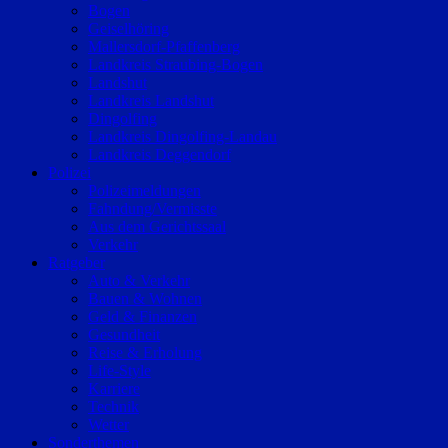
Bogen
Geiselhöring
Mallersdorf-Pfaffenberg
Landkreis Straubing-Bogen
Landshut
Landkreis Landshut
Dingolfing
Landkreis Dingolfing-Landau
Landkreis Deggendorf
Polizei
Polizeimeldungen
Fahndung/Vermisste
Aus dem Gerichtssaal
Verkehr
Ratgeber
Auto & Verkehr
Bauen & Wohnen
Geld & Finanzen
Gesundheit
Reise & Erholung
Life-Style
Karriere
Technik
Wetter
Sonderthemen