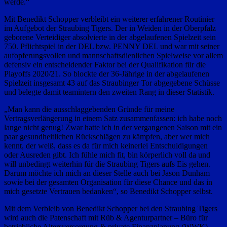
werde.“
Mit Benedikt Schopper verbleibt ein weiterer erfahrener Routinier
im Aufgebot der Straubing Tigers. Der in Weiden in der Oberpfalz
geborene Verteidiger absolvierte in der abgelaufenen Spielzeit sein
750. Pflichtspiel in der DEL bzw. PENNY DEL und war mit seiner
aufopferungsvollen und mannschaftsdienlichen Spielweise vor allem
defensiv ein entscheidender Faktor bei der Qualifikation für die
Playoffs 2020/21. So blockte der 36-Jährige in der abgelaufenen
Spielzeit insgesamt 43 auf das Straubinger Tor abgegebene Schüsse
und belegte damit teamintern den zweiten Rang in dieser Statistik.
„Man kann die ausschlaggebenden Gründe für meine
Vertragsverlängerung in einem Satz zusammenfassen: ich habe noch
lange nicht genug! Zwar hatte ich in der vergangenen Saison mit ein
paar gesundheitlichen Rückschlägen zu kämpfen, aber wer mich
kennt, der weiß, dass es da für mich keinerlei Entschuldigungen
oder Ausreden gibt. Ich fühle mich fit, bin körperlich voll da und
will unbedingt weiterhin für die Straubing Tigers aufs Eis gehen.
Darum möchte ich mich an dieser Stelle auch bei Jason Dunham
sowie bei der gesamten Organisation für diese Chance und das in
mich gesetzte Vertrauen bedanken“, so Benedikt Schopper selbst.
Mit dem Verbleib von Benedikt Schopper bei den Straubing Tigers
wird auch die Patenschaft mit Rüb & Agenturpartner – Büro für
betriebliche Altersversorgung & private Finanzplanung (WWK)