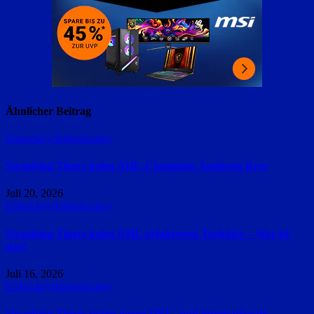
Ähnlicher Beitrag
Eishockey/Inlinehockey
Straubing Tigers holen AHL-Champion Jamieson Rees
Juli 20, 2026
Eishockey/Inlinehockey
Straubing Tigers holen NHL-erfahrenen Torhüter – Wer ist
das?
Juli 16, 2026
Eishockey/Inlinehockey
Straubing Tigers testen gegen DEL- und internationale