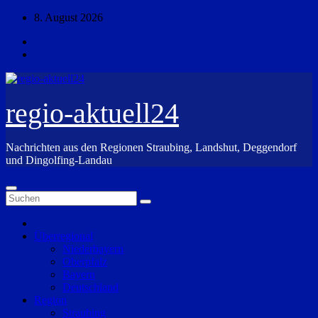
Zum
8. August 2026
Inhalt
springen
regio-aktuell24
Nachrichten aus den Regionen Straubing, Landshut, Deggendorf
und Dingolfing-Landau
Überregional
Niederbayern
Oberpfalz
Bayern
Deutschland
Region
Straubing