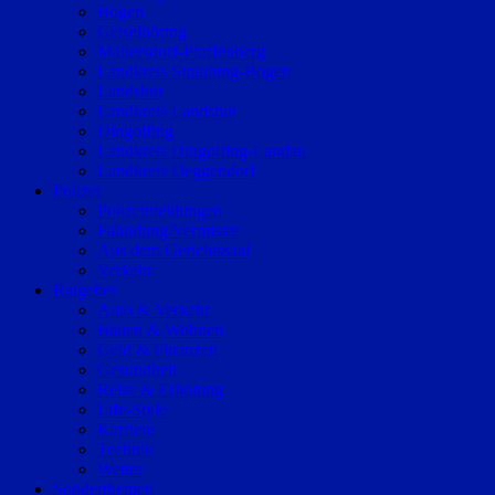
Bogen
Geiselhöring
Mallersdorf-Pfaffenberg
Landkreis Straubing-Bogen
Landshut
Landkreis Landshut
Dingolfing
Landkreis Dingolfing-Landau
Landkreis Deggendorf
Polizei
Polizeimeldungen
Fahndung/Vermisste
Aus dem Gerichtssaal
Verkehr
Ratgeber
Auto & Verkehr
Bauen & Wohnen
Geld & Finanzen
Gesundheit
Reise & Erholung
Life-Style
Karriere
Technik
Wetter
Sonderthemen