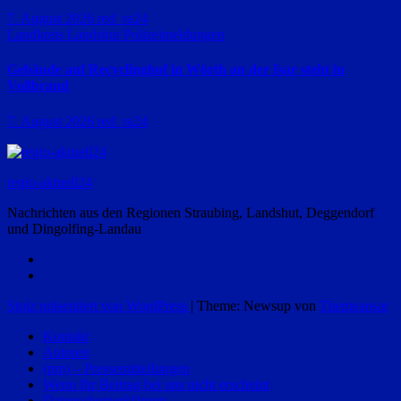
7. August 2026
red_ra24
Landkreis Landshut
Polizeimeldungen
Gebäude auf Recyclinghof in Wörth an der Isar steht in
Vollbrand
7. August 2026
red_ra24
regio-aktuell24
Nachrichten aus den Regionen Straubing, Landshut, Deggendorf
und Dingolfing-Landau
Stolz präsentiert von WordPress
|
Theme: Newsup von
Themeansar
Kontakt
Autoren
(pm) – Pressemitteilungen
Wenn Ihr Beitrag bei uns nicht erscheint
Datenschutzerklärung