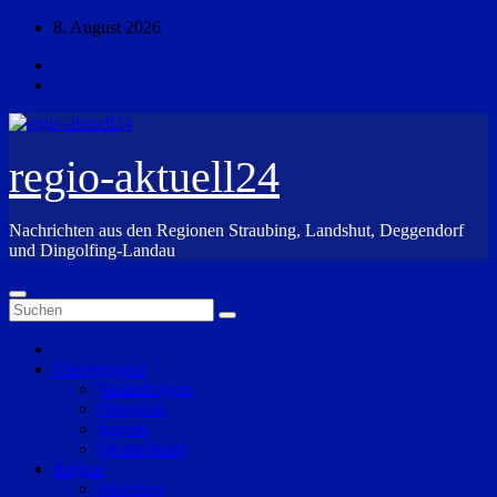
Zum
8. August 2026
Inhalt
springen
regio-aktuell24
Nachrichten aus den Regionen Straubing, Landshut, Deggendorf
und Dingolfing-Landau
Überregional
Niederbayern
Oberpfalz
Bayern
Deutschland
Region
Straubing