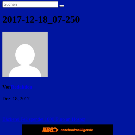
2017-12-18_07-250
Von
Redaktion
Dez. 18, 2017
Beitragsnavigation
Bäckerei Feß spendet 1000 Euro an Hospiz