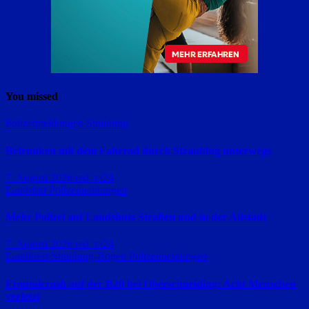
You missed
Polizeimeldungen
Straubing
Betrunken mit dem Fahrrad durch Straubing unterwegs
7. August 2026
red_ra24
Landshut
Polizeimeldungen
Mehr Polizei auf Landshuts Straßen und in der Altstadt
7. August 2026
red_ra24
Landkreis Straubing-Bogen
Polizeimeldungen
Frontalcrash auf der B20 bei Oberschneiding: Acht Menschen
verletzt