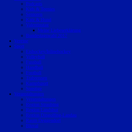
Podcasts
Kids & Teenies
Senioren
Katz & Hund
Valentinstag
Meine Liebeserklärung
Bundestagswahl 2017
Vereine
Sport
Eishockey/Inlinehockey
Volleyball
Fussball
Handball
Football
Trabrennen
Kampfsport
Sonstige
Veranstaltungen
Veranstaltungen
Region Straubing
Region Landshut
Region Dingolfing-Landau
Raum Deggendorf
Bluval