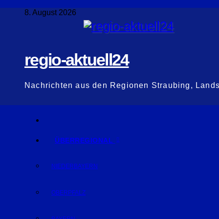
Zum
8. August 2026
Inhalt
springen
regio-aktuell24
Nachrichten aus den Regionen Straubing, Land
ÜBERREGIONAL
NIEDERBAYERN
OBERPFALZ