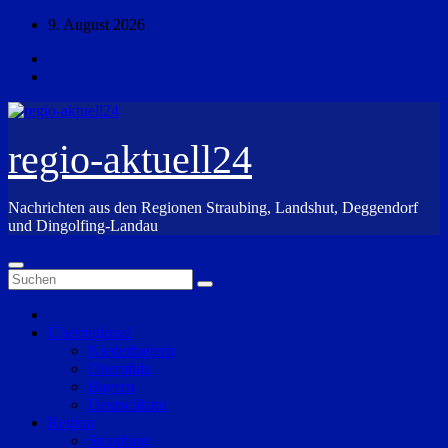
Zum
9. August 2026
Inhalt
springen
regio-aktuell24
Nachrichten aus den Regionen Straubing, Landshut, Deggendorf
und Dingolfing-Landau
Überregional
Niederbayern
Oberpfalz
Bayern
Deutschland
Region
Straubing