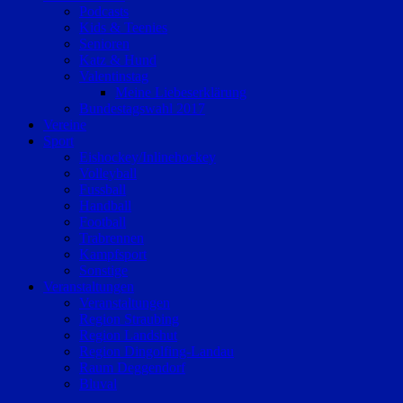
Podcasts
Kids & Teenies
Senioren
Katz & Hund
Valentinstag
Meine Liebeserklärung
Bundestagswahl 2017
Vereine
Sport
Eishockey/Inlinehockey
Volleyball
Fussball
Handball
Football
Trabrennen
Kampfsport
Sonstige
Veranstaltungen
Veranstaltungen
Region Straubing
Region Landshut
Region Dingolfing-Landau
Raum Deggendorf
Bluval