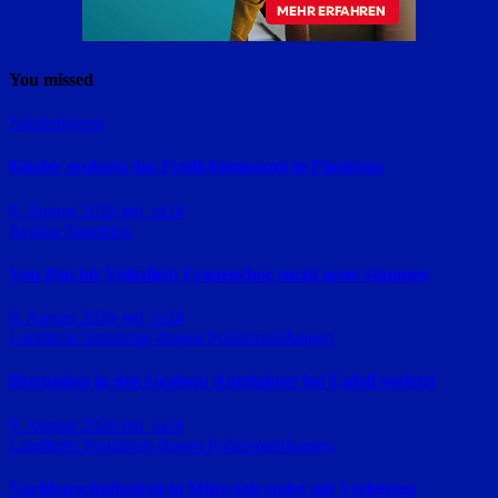
You missed
Niederbayern
Kinder erobern das Freilichtmuseum in Finsterau
9. August 2026
red_ra24
Region Straubing
Von Pop bis Volkslied: Frauenchor sucht neue Stimmen
9. August 2026
red_ra24
Landkreis Straubing-Bogen
Polizeimeldungen
Betrunken in den Graben: Autofahrer bei Unfall verletzt
9. August 2026
red_ra24
Landkreis Straubing-Bogen
Polizeimeldungen
Nachbarschaftsstreit in Mitterfels endet mit Verletzten