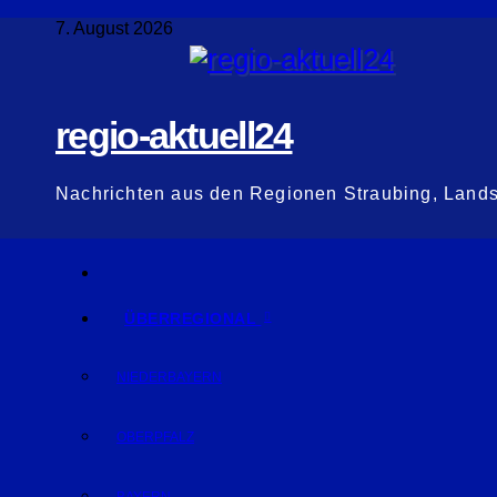
Zum
7. August 2026
Inhalt
springen
regio-aktuell24
Nachrichten aus den Regionen Straubing, Land
ÜBERREGIONAL
NIEDERBAYERN
OBERPFALZ