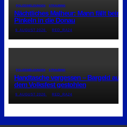
POLIZEIMELDUNGEN
STRAUBING
Nächtliches Malheur: Mann fällt beim
Pinkeln in die Donau
9. AUGUST 2026
RED_RA24
POLIZEIMELDUNGEN
STRAUBING
Handtasche vergessen – Bargeld auf
dem Volksfest gestohlen
9. AUGUST 2026
RED_RA24