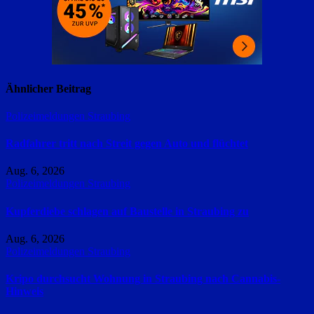
Ähnlicher Beitrag
Polizeimeldungen
Straubing
Radfahrer tritt nach Streit gegen Auto und flüchtet
Aug. 6, 2026
Polizeimeldungen
Straubing
Kupferdiebe schlagen auf Baustelle in Straubing zu
Aug. 6, 2026
Polizeimeldungen
Straubing
Kripo durchsucht Wohnung in Straubing nach Cannabis-
Hinweis