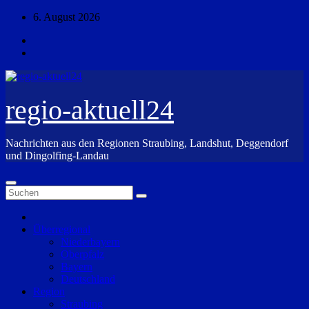
Zum
6. August 2026
Inhalt
springen
regio-aktuell24
Nachrichten aus den Regionen Straubing, Landshut, Deggendorf
und Dingolfing-Landau
Überregional
Niederbayern
Oberpfalz
Bayern
Deutschland
Region
Straubing