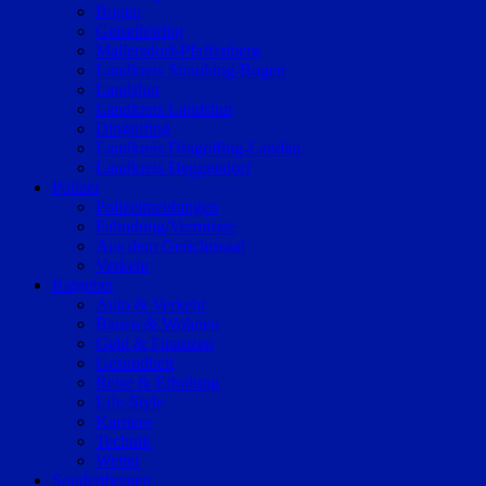
Bogen
Geiselhöring
Mallersdorf-Pfaffenberg
Landkreis Straubing-Bogen
Landshut
Landkreis Landshut
Dingolfing
Landkreis Dingolfing-Landau
Landkreis Deggendorf
Polizei
Polizeimeldungen
Fahndung/Vermisste
Aus dem Gerichtssaal
Verkehr
Ratgeber
Auto & Verkehr
Bauen & Wohnen
Geld & Finanzen
Gesundheit
Reise & Erholung
Life-Style
Karriere
Technik
Wetter
Sonderthemen