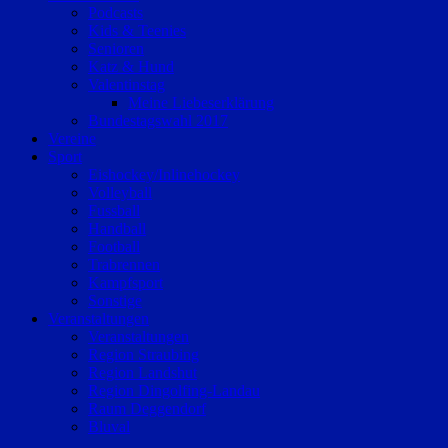
Podcasts
Kids & Teenies
Senioren
Katz & Hund
Valentinstag
Meine Liebeserklärung
Bundestagswahl 2017
Vereine
Sport
Eishockey/Inlinehockey
Volleyball
Fussball
Handball
Football
Trabrennen
Kampfsport
Sonstige
Veranstaltungen
Veranstaltungen
Region Straubing
Region Landshut
Region Dingolfing-Landau
Raum Deggendorf
Bluval